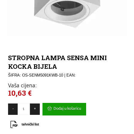
STROPNA LAMPA SENSA MINI
KOCKA BIJELA
ŠIFRA: OS-SENM5091KWB-10
| EAN:
Vaša cijena:
10,63
€
STROPNA
Dodaj u košaricu
-
+
LAMPA
SENSA
MINI
KOCKA
BIJELA