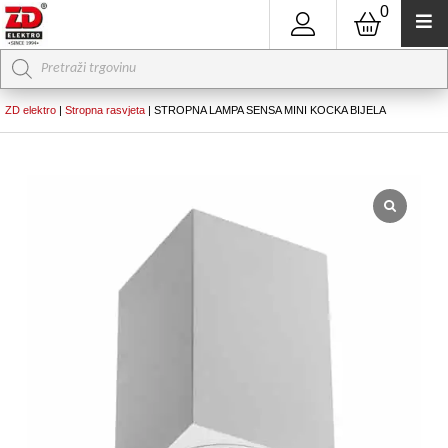
0
Products
search
ZD elektro
|
Stropna rasvjeta
|
STROPNA LAMPA SENSA MINI KOCKA BIJELA