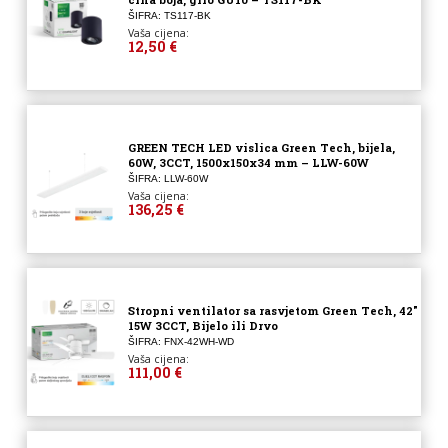
ŠIFRA: TS117-BK
Vaša cijena:
12,50 €
GREEN TECH LED vislica Green Tech, bijela,
60W, 3CCT, 1500x150x34 mm – LLW-60W
ŠIFRA: LLW-60W
Vaša cijena:
136,25 €
Stropni ventilator sa rasvjetom Green Tech, 42″
15W 3CCT, Bijelo ili Drvo
ŠIFRA: FNX-42WH-WD
Vaša cijena:
111,00 €