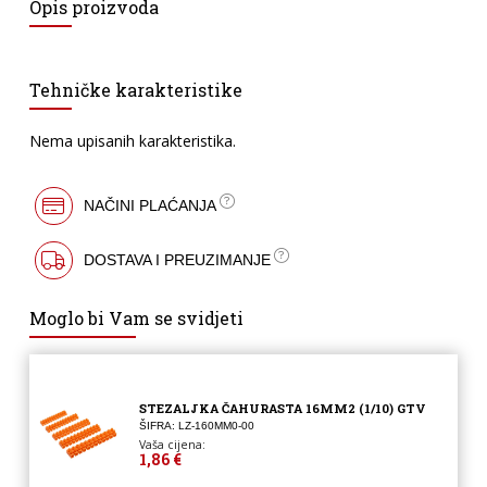
Opis proizvoda
Tehničke karakteristike
Nema upisanih karakteristika.
NAČINI PLAĆANJA
DOSTAVA I PREUZIMANJE
Moglo bi Vam se svidjeti
STEZALJKA ČAHURASTA 16MM2 (1/10) GTV
ŠIFRA: LZ-160MM0-00
Vaša cijena:
1,86 €