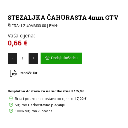
STEZALJKA ČAHURASTA 4mm GTV
ŠIFRA: LZ-40MM00-00
| EAN:
Vaša cijena:
0,66
€
STEZALJKA
Dodaj u košaricu
-
+
ČAHURASTA
4mm
GTV
količina
Besplatna dostava za narudžbe iznad
165,9 €
Brza i pouzdana dostava po cijeni od
7,00 €
Sigurno i jednostavno plaćanje
100% sigurna kupovina