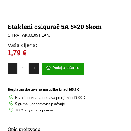
Stakleni osigurač 5A 5×20 5kom
ŠIFRA: WK00105
| EAN:
Vaša cijena:
1,79
€
Stakleni
Dodaj u košaricu
-
+
osigurač
5A
5x20
5kom
Besplatna dostava za narudžbe iznad
165,9 €
količina
Brza i pouzdana dostava po cijeni od
7,00 €
Sigurno i jednostavno plaćanje
100% sigurna kupovina
Opis proizvoda