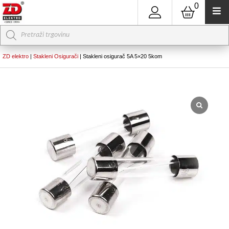
0
Products
search
ZD elektro
|
Stakleni Osigurači
|
Stakleni osigurač 5A 5×20 5kom