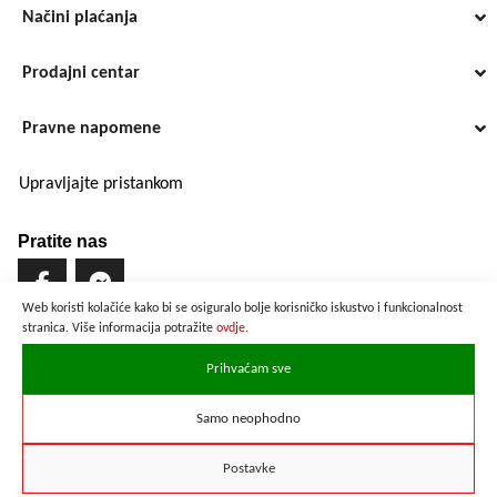
Načini plaćanja
Prodajni centar
Pravne napomene
Upravljajte pristankom
Pratite nas
Web koristi kolačiće kako bi se osiguralo bolje korisničko iskustvo i funkcionalnost
stranica. Više informacija potražite
ovdje.
Brzo i sigurno plaćanje
Prihvaćam sve
Samo neophodno
Prikazane cijene su preračunate po službenom tečaju u iznosu od
1 EUR = 7,53450 HRK
Postavke
Copyright © 2021 ZD elektropromet d.o.o.