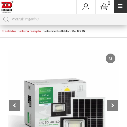
0
Products
search
ZD elektro
|
Solarna rasvjeta
|
Solarni led reflektor 60w 6000k