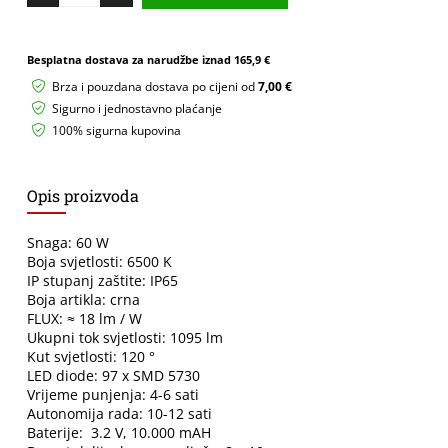
reflektor
60w
6000k
Besplatna dostava za narudžbe iznad
165,9 €
količina
Brza i pouzdana dostava po cijeni od
7,00 €
Sigurno i jednostavno plaćanje
100% sigurna kupovina
Opis proizvoda
Snaga: 60 W
Boja svjetlosti: 6500 K
IP stupanj zaštite: IP65
Boja artikla: crna
FLUX: ≈ 18 lm / W
Ukupni tok svjetlosti: 1095 lm
Kut svjetlosti: 120 °
LED diode: 97 x SMD 5730
Vrijeme punjenja: 4-6 sati
Autonomija rada: 10-12 sati
Baterije: 3.2 V, 10.000 mAH