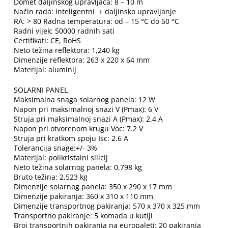
Domet daljinskog upravljača: 8 – 10 m
Način rada: inteligentni + daljinsko upravljanje
RA: > 80 Radna temperatura: od – 15 °C do 50 °C
Radni vijek: 50000 radnih sati
Certifikati: CE, RoHS
Neto težina reflektora: 1,240 kg
Dimenzije reflektora: 263 x 220 x 64 mm
Materijal: aluminij
SOLARNI PANEL
Maksimalna snaga solarnog panela: 12 W
Napon pri maksimalnoj snazi V (Pmax): 6 V
Struja pri maksimalnoj snazi A (Pmax): 2.4 A
Napon pri otvorenom krugu Voc: 7.2 V
Struja pri kratkom spoju Isc: 2.6 A
Tolerancija snage:+/- 3%
Materijal: polikristalni silicij
Neto težina solarnog panela: 0,798 kg
Bruto težina: 2,523 kg
Dimenzije solarnog panela: 350 x 290 x 17 mm
Dimenzije pakiranja: 360 x 310 x 110 mm
Dimenzije transportnog pakiranja: 570 x 370 x 325 mm
Transportno pakiranje: 5 komada u kutiji
Broj transportnih pakiranja na europaleti: 20 pakiranja