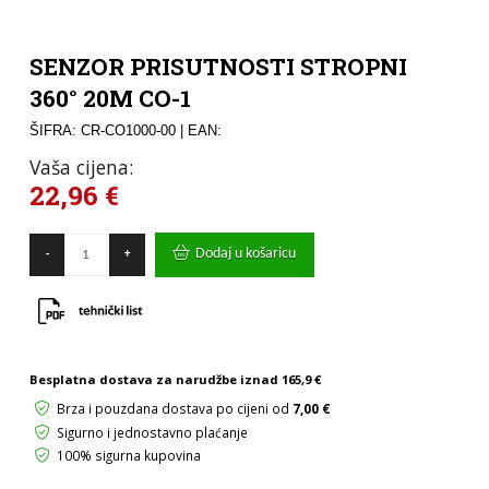
SENZOR PRISUTNOSTI STROPNI
360° 20M CO-1
ŠIFRA: CR-CO1000-00
| EAN:
Vaša cijena:
22,96
€
SENZOR
Dodaj u košaricu
-
+
PRISUTNOSTI
STROPNI
360°
20M
CO-
1
količina
Besplatna dostava za narudžbe iznad
165,9 €
Brza i pouzdana dostava po cijeni od
7,00 €
Sigurno i jednostavno plaćanje
100% sigurna kupovina