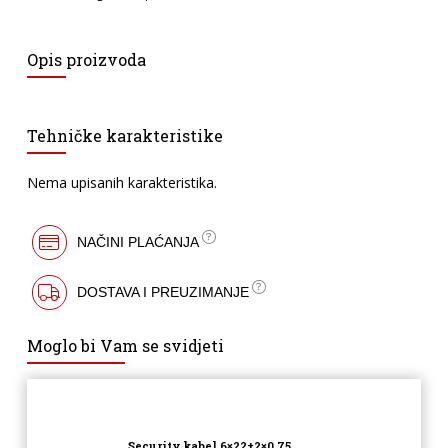
Opis proizvoda
Tehničke karakteristike
Nema upisanih karakteristika.
Vaše ime
*
NAČINI PLAĆANJA
Broj telefona
DOSTAVA I PREUZIMANJE
Moglo bi Vam se svidjeti
Email
*
Security kabel 6×22+2×0,75
Vaše pitanje
*