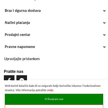
Brza i sigurna dostava
Načini plaćanja
Prodajni centar
Pravne napomene
Upravljajte pristankom
Pratite nas
Web koristi kolačiće kako bi se osiguralo bolje korisničko iskustvo i funkcionalnost
stranica. Više informacija potražite
ovdje.
Brzo i sigurno plaćanje
Prihvaćam sve