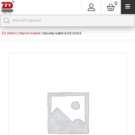
0
Products
search
ZD elektro
|
Alarmni Kabeli
|
Security kabel 4×22+2×0,5