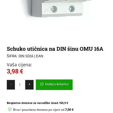
Schuko utičnica na DIN šinu OMU 16A
ŠIFRA: DIN SD16
| EAN:
Vaša cijena:
3,98
€
Schuko
Dodaj u košaricu
-
+
utičnica
na
DIN
šinu
Besplatna dostava za narudžbe iznad
165,9 €
OMU
16A
Brza i pouzdana dostava po cijeni od
7,00 €
količina