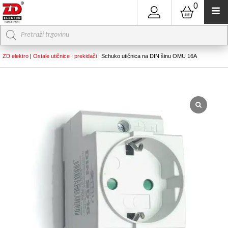
0
Products
search
ZD elektro
|
Ostale utičnice I prekidači
|
Schuko utičnica na DIN šinu OMU 16A