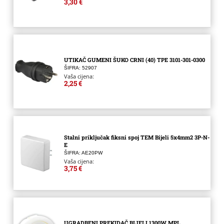
3,30 €
UTIKAČ GUMENI ŠUKO CRNI (40) TPE 3101-301-0300
ŠIFRA: 52907
Vaša cijena:
2,25 €
Stalni priključak fiksni spoj TEM Bijeli 5x4mm2 3P-N-
E
ŠIFRA: AE20PW
Vaša cijena:
3,75 €
UGRADBENI PREKIDAČ BIJELI 1300W MPL