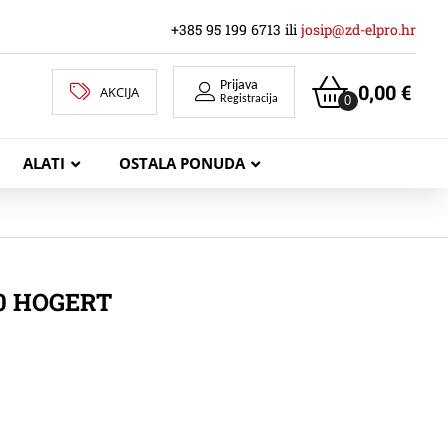
+385 95 199 6713 ili
josip@zd-elpro.hr
Prijava
0,00
€
AKCIJA
0
Registracija
ALATI
OSTALA PONUDA
MREŽNI LAN KABELI
0 HOGERT
KOAKSIJALNI KABELI
TELEKOMUNIKACIJSKI KABELI
ZVUČNIČKI KABEL