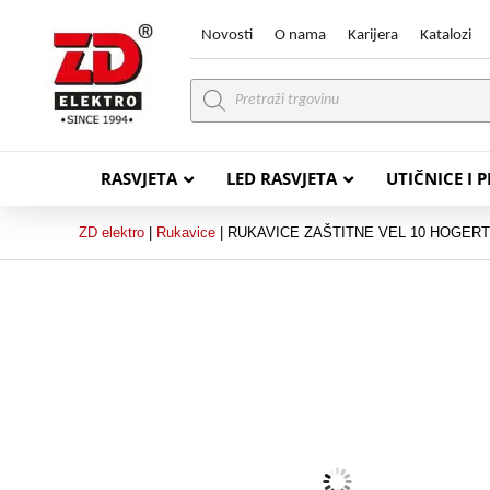
Novosti
O nama
Karijera
Katalozi
Products
search
RASVJETA
LED RASVJETA
UTIČNICE I 
ZD elektro
|
Rukavice
|
RUKAVICE ZAŠTITNE VEL 10 HOGERT
PVC VODIČI
PVC IN
H07V-K (P/F Vodič)
PP-
H07V-U (P Vodič)
PP-
PP/
PP/