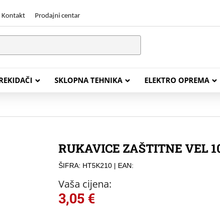
Kontakt
Prodajni centar
PREKIDAČI
SKLOPNA TEHNIKA
ELEKTRO OPREMA
STALACIJSKI KABELI
ENERGETSKI KABELI
RUKAVICE ZAŠTITNE VEL 1
Y (PGP
FG16OR
ŠIFRA: HT5K210
| EAN:
Y (PGP, NYM)
NHXH FE180/E30
Vaša cijena:
J (H05VV-F)
NHXH FE180/E90
3,05
€
L (H03VV-F)
PP00 Podzemni Kabel
PP00-A