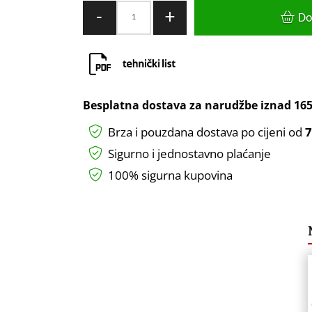
RUKAVICE
-
+
Do
ZAŠTITNE
VEL
10
HOGERT
količina
Besplatna dostava za narudžbe iznad
165
Brza i pouzdana dostava po cijeni od
7
Sigurno i jednostavno plaćanje
100% sigurna kupovina