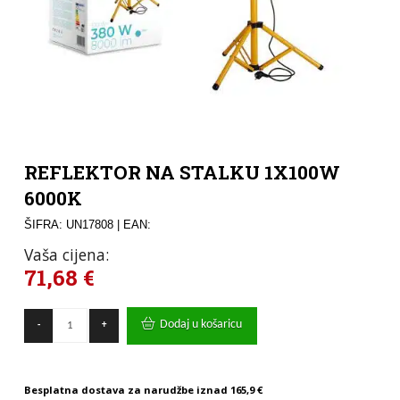
REFLEKTOR NA STALKU 1X100W
6000K
ŠIFRA: UN17808
| EAN:
Vaša cijena:
71,68
€
REFLEKTOR
Dodaj u košaricu
-
+
NA
STALKU
1X100W
6000K
Besplatna dostava za narudžbe iznad
165,9 €
količina