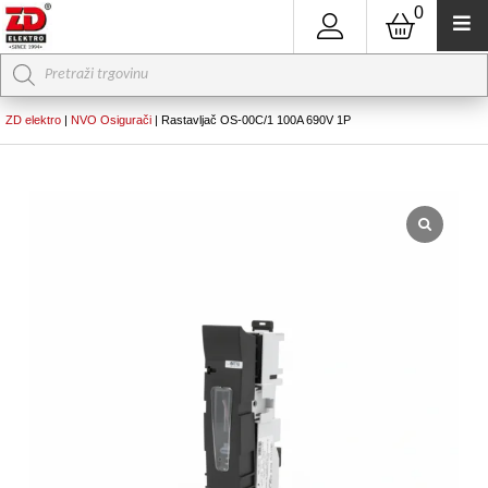
0
Products
search
ZD elektro
|
NVO Osigurači
|
Rastavljač OS-00C/1 100A 690V 1P