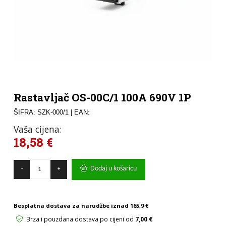
Rastavljač OS-00C/1 100A 690V 1P
ŠIFRA: SZK-000/1
| EAN:
Vaša cijena:
18,58
€
Rastavljač
Dodaj u košaricu
-
+
OS-
00C/1
100A
690V
Besplatna dostava za narudžbe iznad
165,9 €
1P
količina
Brza i pouzdana dostava po cijeni od
7,00 €