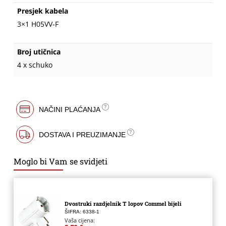
Presjek kabela
3×1 H05VV-F
Broj utičnica
4 x schuko
NAČINI PLAĆANJA
DOSTAVA I PREUZIMANJE
Moglo bi Vam se svidjeti
Dvostruki razdjelnik T lopov Commel bijeli
ŠIFRA: 6338-1
Vaša cijena: