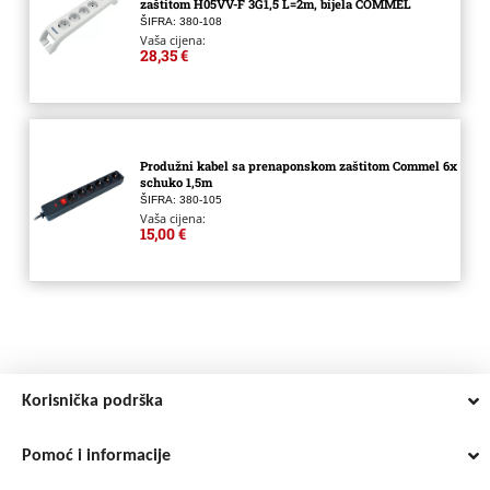
zaštitom H05VV-F 3G1,5 L=2m, bijela COMMEL
ŠIFRA: 380-108
Vaša cijena:
28,35 €
Produžni kabel sa prenaponskom zaštitom Commel 6x
schuko 1,5m
ŠIFRA: 380-105
Vaša cijena:
15,00 €
Korisnička podrška
Pomoć i informacije