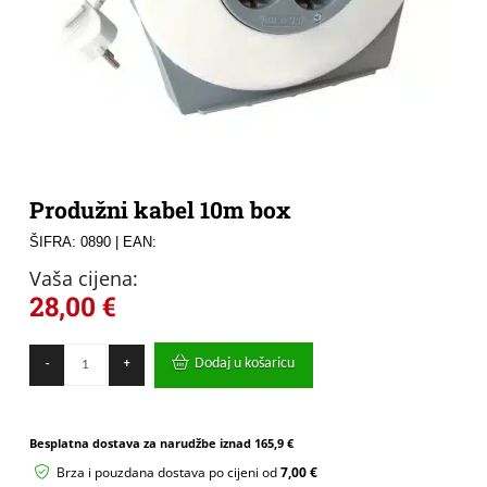
Produžni kabel 10m box
ŠIFRA: 0890
| EAN:
Vaša cijena:
28,00
€
Produžni
Dodaj u košaricu
-
+
kabel
10m
box
količina
Besplatna dostava za narudžbe iznad
165,9 €
Brza i pouzdana dostava po cijeni od
7,00 €