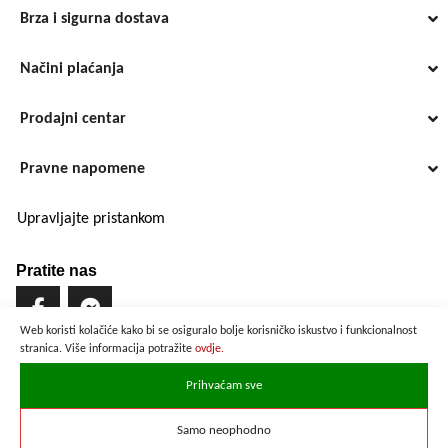
Brza i sigurna dostava
Načini plaćanja
Prodajni centar
Pravne napomene
Upravljajte pristankom
Pratite nas
Web koristi kolačiće kako bi se osiguralo bolje korisničko iskustvo i funkcionalnost
stranica. Više informacija potražite
ovdje.
Brzo i sigurno plaćanje
Prihvaćam sve
Samo neophodno
Prikazane cijene su preračunate po službenom tečaju u iznosu od