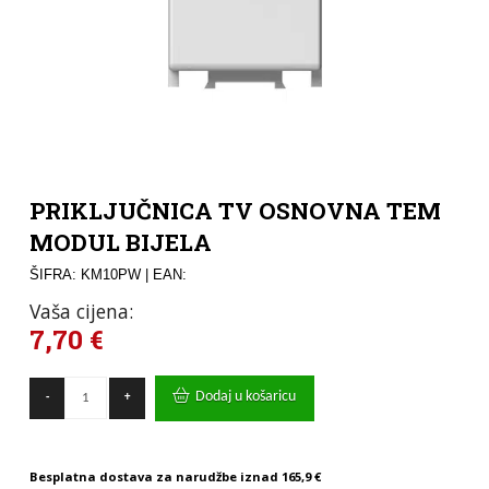
PRIKLJUČNICA TV OSNOVNA TEM
MODUL BIJELA
ŠIFRA: KM10PW
| EAN:
Vaša cijena:
7,70
€
PRIKLJUČNICA
Dodaj u košaricu
-
+
TV
OSNOVNA
TEM
MODUL
Besplatna dostava za narudžbe iznad
165,9 €
BIJELA