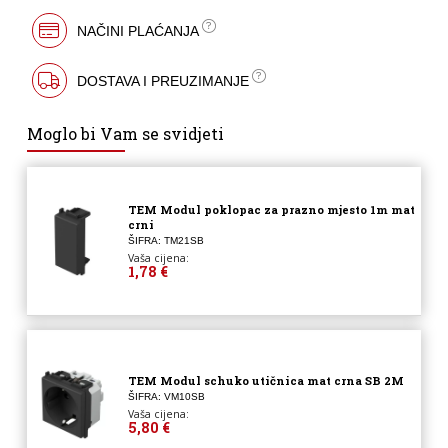
NAČINI PLAĆANJA
DOSTAVA I PREUZIMANJE
Moglo bi Vam se svidjeti
TEM Modul poklopac za prazno mjesto 1m mat
crni
ŠIFRA: TM21SB
Vaša cijena:
1,78 €
TEM Modul schuko utičnica mat crna SB 2M
ŠIFRA: VM10SB
Vaša cijena:
5,80 €