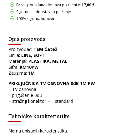
količina
Brza i pouzdana dostava po cijeni od
7,00 €
Sigurno i jednostavno plaćanje
100% sigurna kupovina
Opis proizvoda
Proizvođač:
TEM Čatež
Linija:
LINE, SOFT
Materijal:
PLASTIKA, METAL
Šifra:
KM10PW
Zauzima:
1M
PRIKLJUČNICA TV OSNOVNA 0dB 1M PW
– TV osnovna
– prigušenje 0dB
– stražnji konektor – F standard
Tehničke karakteristike
Nema upisanih karakteristika.