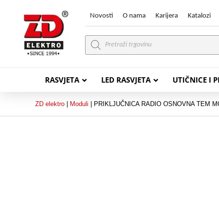
Novosti
O nama
Karijera
Katalozi
Products
search
RASVJETA
LED RASVJETA
UTIČNICE I 
ZD elektro
|
Moduli
|
PRIKLJUČNICA RADIO OSNOVNA TEM M
PVC VODIČI
PVC IN
H07V-K (P/F Vodič)
PP-
H07V-U (P Vodič)
PP-
PP/
PP/