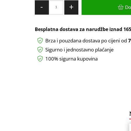
PRIKLJUČNICA
-
+
Do
RADIO
OSNOVNA
TEM
Besplatna dostava za narudžbe iznad
165
MODUL
Brza i pouzdana dostava po cijeni od
7
2M
količina
Sigurno i jednostavno plaćanje
100% sigurna kupovina