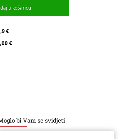
daj u košaricu
,9 €
,00 €
Moglo bi Vam se svidjeti