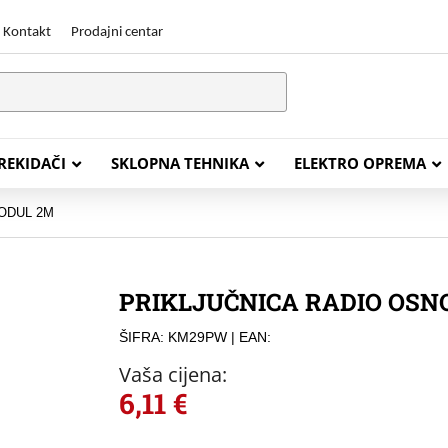
Kontakt
Prodajni centar
PREKIDAČI
SKLOPNA TEHNIKA
ELEKTRO OPREMA
ODUL 2M
STALACIJSKI KABELI
ENERGETSKI KABELI
PRIKLJUČNICA RADIO OS
Y (PGP
FG16OR
ŠIFRA: KM29PW
| EAN:
Y (PGP, NYM)
NHXH FE180/E30
Vaša cijena:
J (H05VV-F)
NHXH FE180/E90
6,11
€
L (H03VV-F)
PP00 Podzemni Kabel
PP00-A