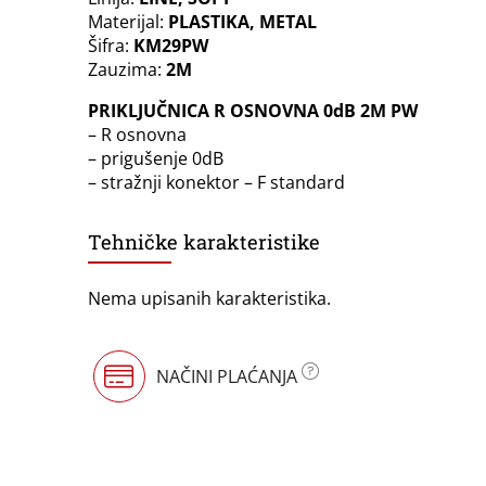
Materijal:
PLASTIKA, METAL
Šifra:
KM29PW
Zauzima:
2M
PRIKLJUČNICA R OSNOVNA 0dB 2M PW
– R osnovna
– prigušenje 0dB
– stražnji konektor – F standard
Tehničke karakteristike
Nema upisanih karakteristika.
NAČINI PLAĆANJA