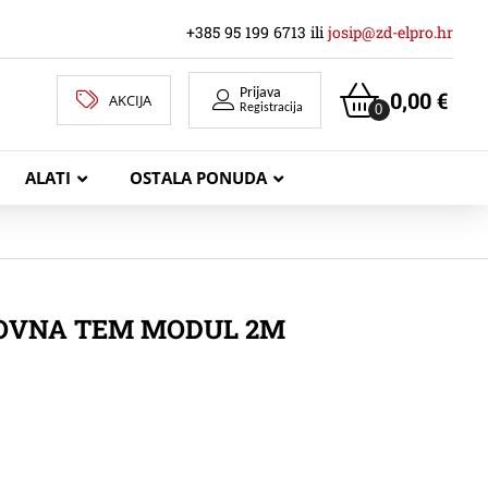
+385 95 199 6713 ili
josip@zd-elpro.hr
Prijava
0,00
€
AKCIJA
0
Registracija
ALATI
OSTALA PONUDA
MREŽNI LAN KABELI
NOVNA TEM MODUL 2M
KOAKSIJALNI KABELI
TELEKOMUNIKACIJSKI KABELI
ZVUČNIČKI KABEL