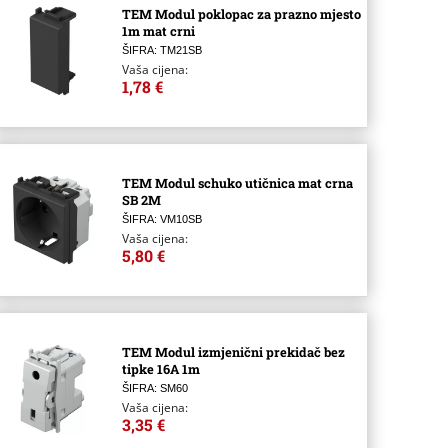
TEM Modul poklopac za prazno mjesto
1m mat crni
ŠIFRA: TM21SB
Vaša cijena:
1,78 €
TEM Modul schuko utičnica mat crna
SB 2M
ŠIFRA: VM10SB
Vaša cijena:
5,80 €
TEM Modul izmjenični prekidač bez
tipke 16A 1m
ŠIFRA: SM60
Vaša cijena:
3,35 €