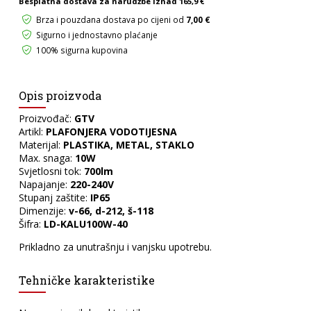
Besplatna dostava za narudžbe iznad
165,9 €
Brza i pouzdana dostava po cijeni od
7,00 €
Sigurno i jednostavno plaćanje
100% sigurna kupovina
Opis proizvoda
Proizvođač:
GTV
Artikl:
PLAFONJERA VODOTIJESNA
Materijal:
PLASTIKA, METAL, STAKLO
Max. snaga:
10W
Svjetlosni tok:
700lm
Napajanje:
220-240V
Stupanj zaštite:
IP65
Dimenzije:
v-66, d-212, š-118
Šifra:
LD-KALU100W-40
Prikladno za unutrašnju i vanjsku upotrebu.
Tehničke karakteristike