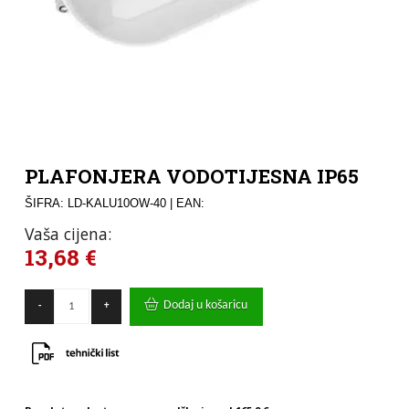
PLAFONJERA VODOTIJESNA IP65
ŠIFRA: LD-KALU10OW-40
| EAN:
Vaša cijena:
13,68
€
PLAFONJERA
Dodaj u košaricu
-
+
VODOTIJESNA
IP65
količina