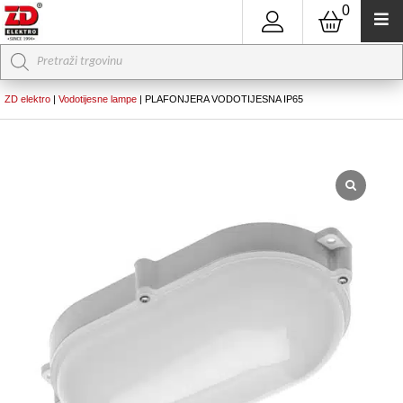
0
Products
search
ZD elektro
|
Vodotijesne lampe
|
PLAFONJERA VODOTIJESNA IP65