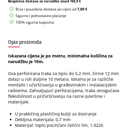
Besplatna dostava za narudžbe iznad
165,9 €
širina
12mm
Brza i pouzdana dostava po cijeni od
7,00 €
rupa
Sigurno i jednostavno plaćanje
5,2mm
100% sigurna kupovina
10m
količina
Opis proizvoda
Iskazana cijena je po metru, minimalna količina za
narudžbu je 10m.
Ova perforirana traka za tiplu do 5,2 mm, širine 12 mm
dolazi u roli duljine 10 metara. Idealna je za različite
montaže i učvršćivanja u građevinskim i instalacijskim
radovima. Zahvaljujući perforacijama, traka omogućava
fleksibilnost u pričvršćivanju na razne površine i
materijale.
U praktičnoj plastičnoj kutiji za doziranje
Debljina materijala: 0,7 mm
Materijal: toplo pocinčani čelični lim, 1.0226