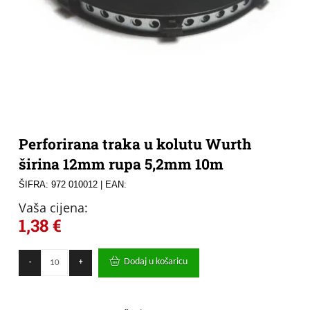
Perforirana traka u kolutu Wurth
širina 12mm rupa 5,2mm 10m
ŠIFRA: 972 010012
| EAN:
Vaša cijena:
1,38
€
Perforirana
Dodaj u košaricu
-
+
traka
u
kolutu
Wurth