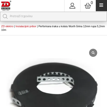
0
Products
search
ZD elektro
|
Instalacijski pribor
|
Perforirana traka u kolutu Wurth širina 12mm rupa 5,2mm
10m