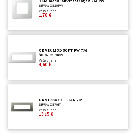
TEM modul okvir soft bijeli 2M PW
ŠIFRA: OS20PW
Vaša cijena:
1,78 €
OKVIR MOD SOFT PW 7M
ŠIFRA: OS70PW
Vaša cijena:
4,60 €
OKVIR SOFT TITAN 7M
ŠIFRA: OS70IT
Vaša cijena:
13,15 €