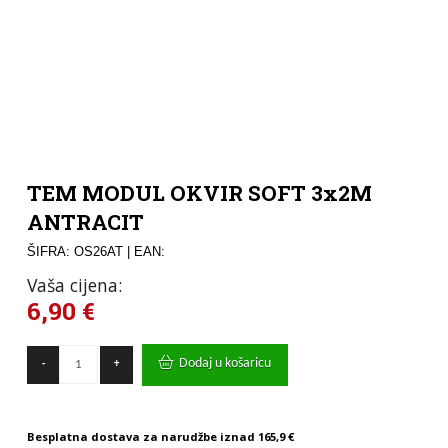
TEM MODUL OKVIR SOFT 3x2M
ANTRACIT
ŠIFRA: OS26AT
| EAN:
Vaša cijena:
6,90
€
TEM
Dodaj u košaricu
-
+
MODUL
OKVIR
SOFT
3x2M
Besplatna dostava za narudžbe iznad
165,9 €
ANTRACIT