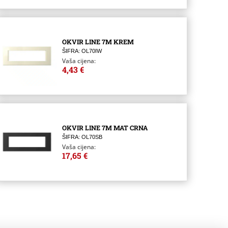
OKVIR LINE 7M KREM
ŠIFRA: OL70IW
Vaša cijena:
4,43 €
OKVIR LINE 7M MAT CRNA
ŠIFRA: OL70SB
Vaša cijena:
17,65 €