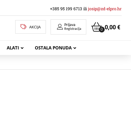
+385 95 199 6713 ili
josip@zd-elpro.hr
Prijava
0,00
€
AKCIJA
0
Registracija
ALATI
OSTALA PONUDA
MREŽNI LAN KABELI
KOAKSIJALNI KABELI
TELEKOMUNIKACIJSKI KABELI
ZVUČNIČKI KABEL