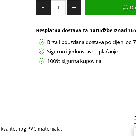
OKVIR
-
+
Do
LINE
1M
MAT
Besplatna dostava za narudžbe iznad
165
CRNI
Brza i pouzdana dostava po cijeni od
7
količina
Sigurno i jednostavno plaćanje
100% sigurna kupovina
 kvalitetnog PVC materijala.