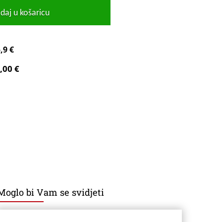
daj u košaricu
,9 €
,00 €
Moglo bi Vam se svidjeti