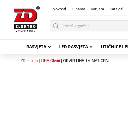
Novosti
O nama
Karijera
Katalozi
Products
search
RASVJETA
LED RASVJETA
UTIČNICE I 
ZD elektro
|
LINE Okviri
|
OKVIR LINE 1M MAT CRNI
PVC VODIČI
PVC IN
H07V-K (P/F Vodič)
PP-
H07V-U (P Vodič)
PP-
PP/
PP/