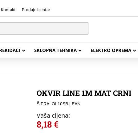
Kontakt
Prodajni centar
PREKIDAČI
SKLOPNA TEHNIKA
ELEKTRO OPREMA
STALACIJSKI KABELI
ENERGETSKI KABELI
OKVIR LINE 1M MAT CRNI
Y (PGP
FG16OR
ŠIFRA: OL10SB
| EAN:
Y (PGP, NYM)
NHXH FE180/E30
Vaša cijena:
J (H05VV-F)
NHXH FE180/E90
8,18
€
L (H03VV-F)
PP00 Podzemni Kabel
PP00-A