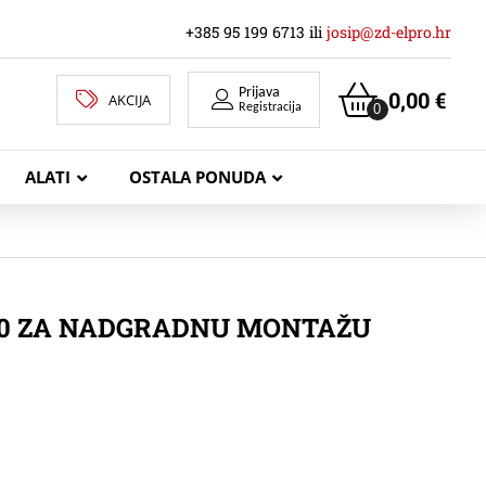
+385 95 199 6713 ili
josip@zd-elpro.hr
Prijava
0,00
€
AKCIJA
0
Registracija
ALATI
OSTALA PONUDA
MREŽNI LAN KABELI
00 ZA NADGRADNU MONTAŽU
KOAKSIJALNI KABELI
TELEKOMUNIKACIJSKI KABELI
ZVUČNIČKI KABEL