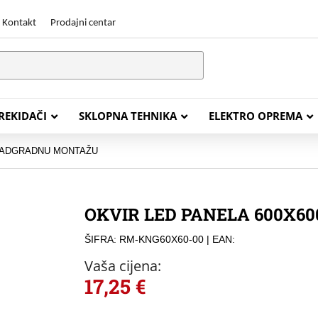
Kontakt
Prodajni centar
PREKIDAČI
SKLOPNA TEHNIKA
ELEKTRO OPREMA
 NADGRADNU MONTAŽU
STALACIJSKI KABELI
ENERGETSKI KABELI
OKVIR LED PANELA 600X6
Y (PGP
FG16OR
ŠIFRA: RM-KNG60X60-00
| EAN:
Y (PGP, NYM)
NHXH FE180/E30
Vaša cijena:
J (H05VV-F)
NHXH FE180/E90
17,25
€
L (H03VV-F)
PP00 Podzemni Kabel
PP00-A