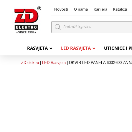
Novosti
O nama
Karijera
Katalozi
Products
search
RASVJETA
LED RASVJETA
UTIČNICE I 
ZD elektro
|
LED Rasvjeta
|
OKVIR LED PANELA 600X600 ZA
PVC VODIČI
PVC IN
H07V-K (P/F Vodič)
PP-
H07V-U (P Vodič)
PP-
PP/
PP/