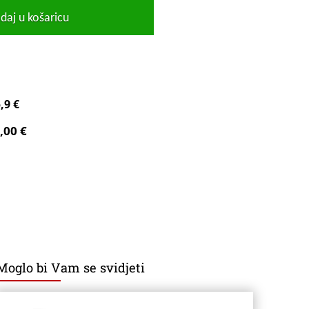
daj u košaricu
,9 €
,00 €
Moglo bi Vam se svidjeti