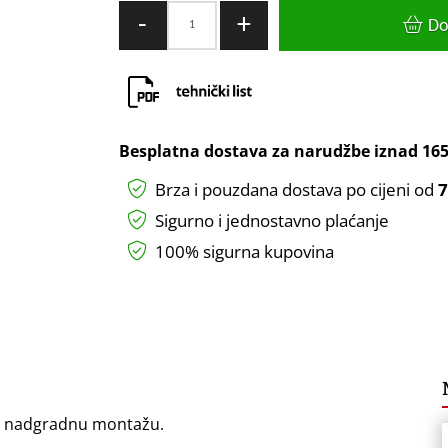
OKVIR
-
+
Do
LED
PANELA
600X600
ZA
NADGRADNU
Besplatna dostava za narudžbe iznad
165
MONTAŽU
Brza i pouzdana dostava po cijeni od
7
količina
Sigurno i jednostavno plaćanje
100% sigurna kupovina
za nadgradnu montažu.