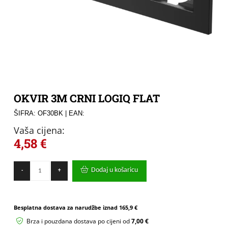
OKVIR 3M CRNI LOGIQ FLAT
ŠIFRA: OF30BK
| EAN:
Vaša cijena:
4,58
€
OKVIR
Dodaj u košaricu
-
+
3M
CRNI
LOGIQ
FLAT
Besplatna dostava za narudžbe iznad
165,9 €
količina
Brza i pouzdana dostava po cijeni od
7,00 €