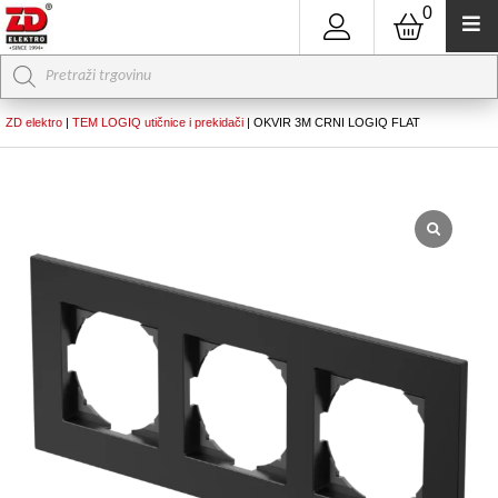
0
Products
search
ZD elektro
|
TEM LOGIQ utičnice i prekidači
|
OKVIR 3M CRNI LOGIQ FLAT