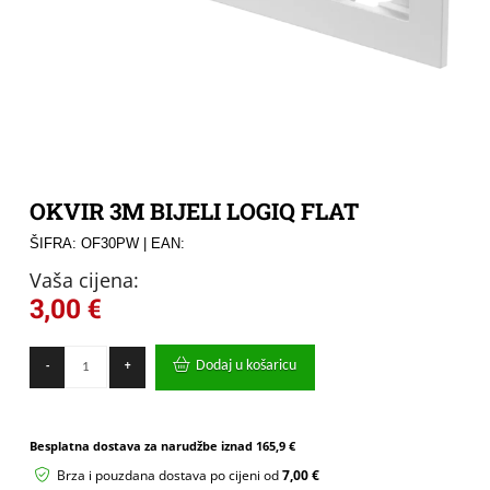
OKVIR 3M BIJELI LOGIQ FLAT
ŠIFRA: OF30PW
| EAN:
Vaša cijena:
3,00
€
OKVIR
Dodaj u košaricu
-
+
3M
BIJELI
LOGIQ
FLAT
Besplatna dostava za narudžbe iznad
165,9 €
količina
Brza i pouzdana dostava po cijeni od
7,00 €