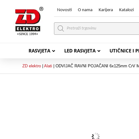
Novosti
O nama
Karijera
Katalozi
Products
search
RASVJETA
LED RASVJETA
UTIČNICE I 
ZD elektro
|
Alati
|
ODVIJAČ RAVNI POJAČANI 6x125mm CrV
PVC VODIČI
PVC IN
H07V-K (P/F Vodič)
PP-
H07V-U (P Vodič)
PP-
PP/
PP/