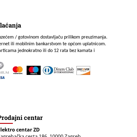
laćanja
uzećem / gotovinom dostavljaču prilikom preuzimanja.
ternet ili mobilnim bankarstvom te općom uplatnicom.
rticama jednokratno ili do 12 rata bez kamata i
Prodajni centar
Elektro centar ZD
agrebačka cesta 186, 10000 Zagreb