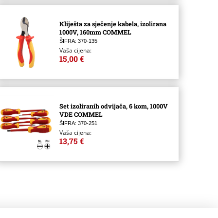
Kliješta za sječenje kabela, izolirana
1000V, 160mm COMMEL
ŠIFRA: 370-135
Vaša cijena:
15,00 €
Set izoliranih odvijača, 6 kom, 1000V
VDE COMMEL
ŠIFRA: 370-251
Vaša cijena:
13,75 €