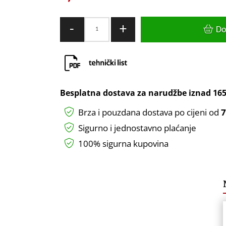
ODVIJAČ
-
+
Do
RAVNI
POJAČANI
6x125mm
CrV
MAGNETIC
Besplatna dostava za narudžbe iznad
165
HOGERT
Brza i pouzdana dostava po cijeni od
7
količina
Sigurno i jednostavno plaćanje
100% sigurna kupovina