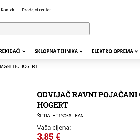
Kontakt
Prodajni centar
PREKIDAČI
SKLOPNA TEHNIKA
ELEKTRO OPREMA
 MAGNETIC HOGERT
STALACIJSKI KABELI
ENERGETSKI KABELI
ODVIJAČ RAVNI POJAČANI
Y (PGP
FG16OR
HOGERT
Y (PGP, NYM)
NHXH FE180/E30
ŠIFRA: HT1S066
| EAN:
J (H05VV-F)
NHXH FE180/E90
Vaša cijena:
L (H03VV-F)
PP00 Podzemni Kabel
3,85
€
PP00-A