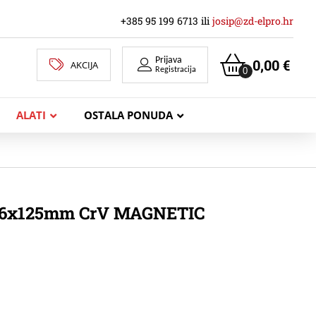
+385 95 199 6713 ili
josip@zd-elpro.hr
Prijava
0,00
€
AKCIJA
0
Registracija
ALATI
OSTALA PONUDA
MREŽNI LAN KABELI
 6x125mm CrV MAGNETIC
KOAKSIJALNI KABELI
TELEKOMUNIKACIJSKI KABELI
ZVUČNIČKI KABEL