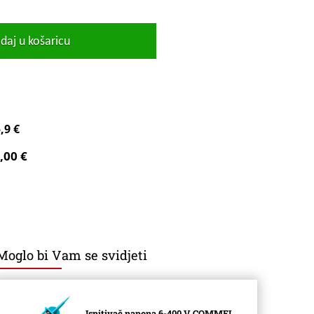
daj u košaricu
,9 €
,00 €
Moglo bi Vam se svidjeti
Ispitivač napona 6-400 V COMMEL