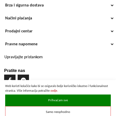
Brza i sigurna dostava
Načini plaćanja
Prodajni centar
Pravne napomene
Upravljajte pristankom
Pratite nas
Web koristi kolačiće kako bi se osiguralo bolje korisničko iskustvo i funkcionalnost
stranica. Više informacija potražite
ovdje.
Brzo i sigurno plaćanje
Prihvaćam sve
Samo neophodno
Prikazane cijene su preračunate po službenom tečaju u iznosu od