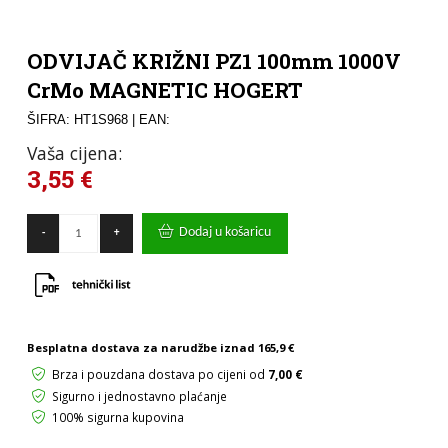
ODVIJAČ KRIŽNI PZ1 100mm 1000V
CrMo MAGNETIC HOGERT
ŠIFRA: HT1S968
| EAN:
Vaša cijena:
3,55
€
ODVIJAČ
Dodaj u košaricu
-
+
KRIŽNI
PZ1
100mm
1000V
CrMo
MAGNETIC
HOGERT
Besplatna dostava za narudžbe iznad
165,9 €
količina
Brza i pouzdana dostava po cijeni od
7,00 €
Sigurno i jednostavno plaćanje
100% sigurna kupovina