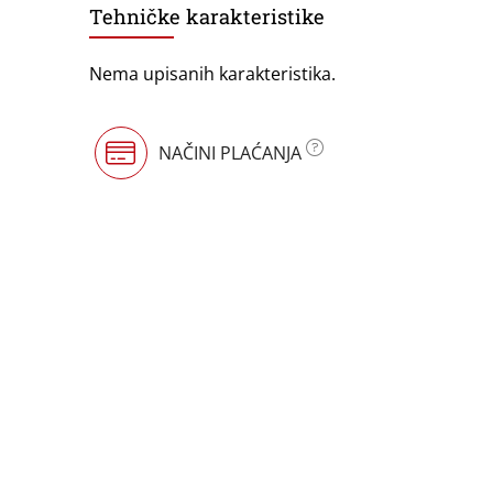
Tehničke karakteristike
Vaše ime
*
Nema upisanih karakteristika.
Broj telefona
NAČINI PLAĆANJA
Email
*
Vaše pitanje
*