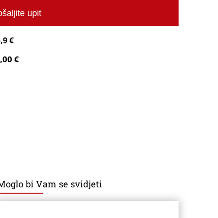
šaljite upit
,9 €
,00 €
Moglo bi Vam se svidjeti