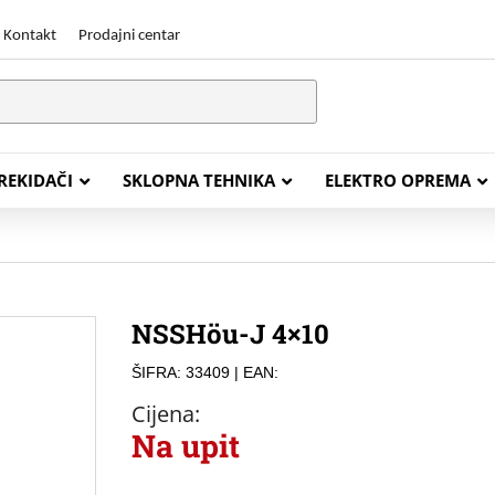
Kontakt
Prodajni centar
PREKIDAČI
SKLOPNA TEHNIKA
ELEKTRO OPREMA
STALACIJSKI KABELI
ENERGETSKI KABELI
NSSHöu-J 4×10
Y (PGP
FG16OR
ŠIFRA: 33409
| EAN:
Y (PGP, NYM)
NHXH FE180/E30
Cijena:
J (H05VV-F)
NHXH FE180/E90
Na upit
L (H03VV-F)
PP00 Podzemni Kabel
PP00-A