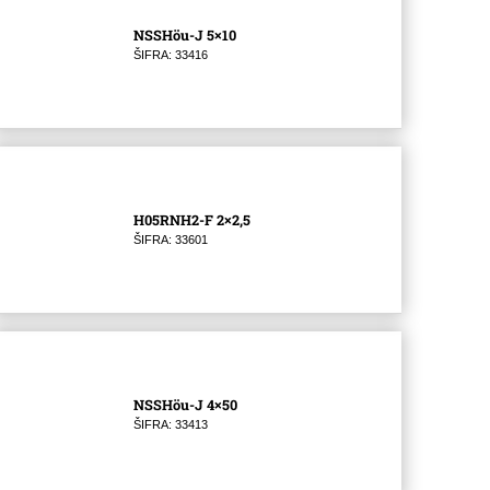
NSSHöu-J 5×10
ŠIFRA: 33416
H05RNH2-F 2×2,5
ŠIFRA: 33601
NSSHöu-J 4×50
ŠIFRA: 33413