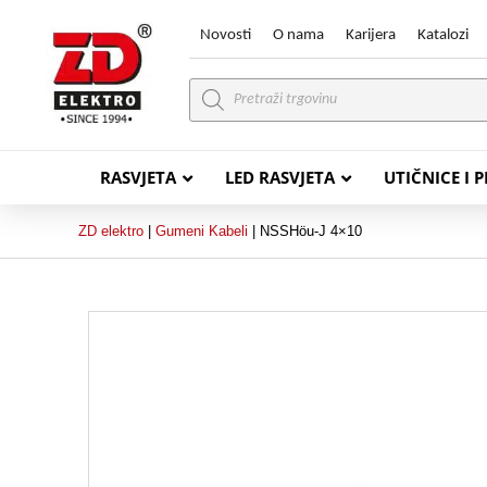
Novosti
O nama
Karijera
Katalozi
Products
search
RASVJETA
LED RASVJETA
UTIČNICE I 
ZD elektro
|
Gumeni Kabeli
|
NSSHöu-J 4×10
PVC VODIČI
PVC IN
H07V-K (P/F Vodič)
PP-
H07V-U (P Vodič)
PP-
PP/
PP/