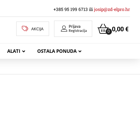
+385 95 199 6713 ili
josip@zd-elpro.hr
Prijava
0,00
€
AKCIJA
0
Registracija
ALATI
OSTALA PONUDA
MREŽNI LAN KABELI
KOAKSIJALNI KABELI
TELEKOMUNIKACIJSKI KABELI
ZVUČNIČKI KABEL