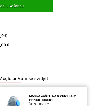
daj u košaricu
,9 €
,00 €
Moglo bi Vam se svidjeti
MASKA ZAŠTITNA S VENTILOM
FFP2(3) HOGERT
ŠIFRA: HT5K152