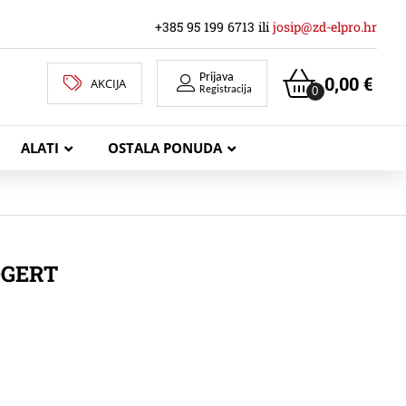
+385 95 199 6713 ili
josip@zd-elpro.hr
Prijava
0,00
€
AKCIJA
0
Registracija
ALATI
OSTALA PONUDA
MREŽNI LAN KABELI
OGERT
KOAKSIJALNI KABELI
TELEKOMUNIKACIJSKI KABELI
ZVUČNIČKI KABEL