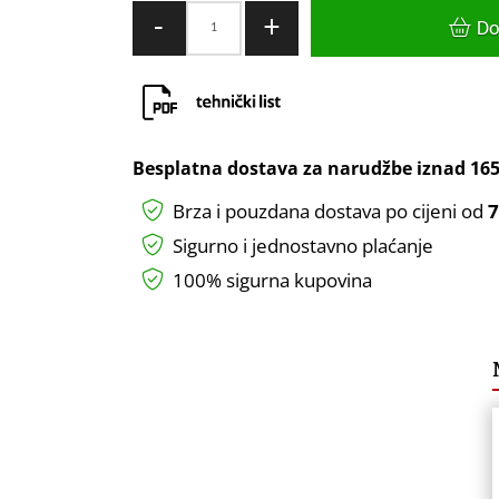
NOSAČ
-
+
Do
ZAŠTITE
ZA
LICE
HOGERT
količina
Besplatna dostava za narudžbe iznad
165
Brza i pouzdana dostava po cijeni od
7
Sigurno i jednostavno plaćanje
100% sigurna kupovina