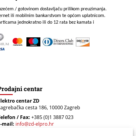
uzećem / gotovinom dostavljaču prilikom preuzimanja.
ternet ili mobilnim bankarstvom te općom uplatnicom.
rticama jednokratno ili do 12 rata bez kamata i
Prodajni centar
Elektro centar ZD
agrebačka cesta 186, 10000 Zagreb
elefon / Fax:
+385 (0)1 3887 023
-mail:
info@zd-elpro.hr
Radno vrijeme: