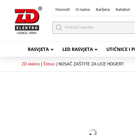
Novosti
O nama
Karijera
Katalozi
Products
search
RASVJETA
LED RASVJETA
UTIČNICE I 
ZD elektro
|
Štitnici
|
NOSAČ ZAŠTITE ZA LICE HOGERT
PVC VODIČI
PVC IN
H07V-K (P/F Vodič)
PP-
H07V-U (P Vodič)
PP-
PP/
PP/