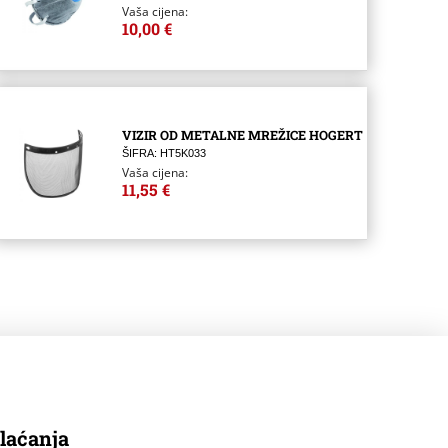
Vaša cijena:
10,00 €
VIZIR OD METALNE MREŽICE HOGERT
ŠIFRA: HT5K033
Vaša cijena:
11,55 €
laćanja