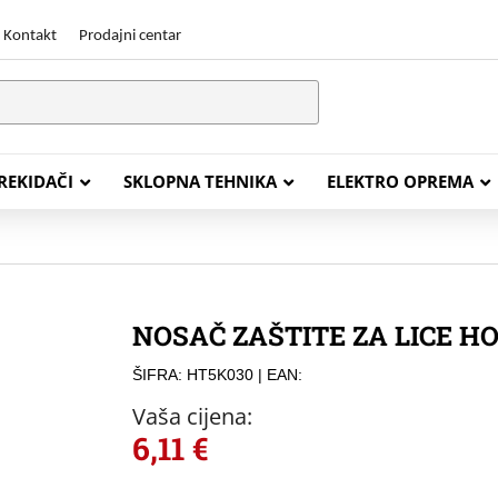
Kontakt
Prodajni centar
PREKIDAČI
SKLOPNA TEHNIKA
ELEKTRO OPREMA
STALACIJSKI KABELI
ENERGETSKI KABELI
NOSAČ ZAŠTITE ZA LICE H
Y (PGP
FG16OR
ŠIFRA: HT5K030
| EAN:
Y (PGP, NYM)
NHXH FE180/E30
Vaša cijena:
J (H05VV-F)
NHXH FE180/E90
6,11
€
L (H03VV-F)
PP00 Podzemni Kabel
PP00-A