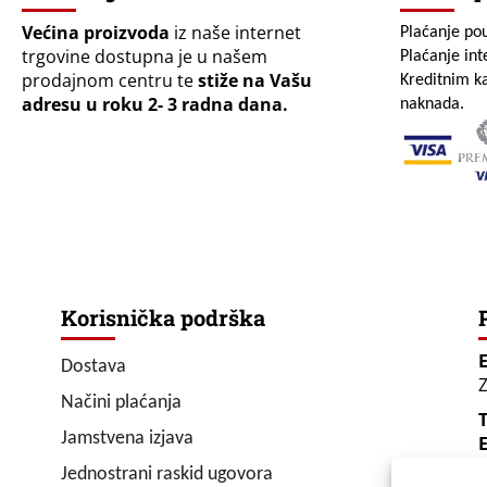
Većina proizvoda
iz naše internet
Plaćanje po
trgovine dostupna je u našem
Plaćanje in
prodajnom centru te
stiže na Vašu
Kreditnim ka
adresu u roku 2- 3 radna dana.
naknada.
Korisnička podrška
Dostava
Z
Načini plaćanja
T
Jamstvena izjava
E
Jednostrani raskid ugovora