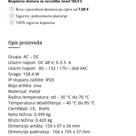
Besplatna dostava za narudžbe iznad
165,9 €
150-
48
Brza i pouzdana dostava po cijeni od
7,00 €
MEAN
Sigurno i jednostavno plaćanje
WELL
100% sigurna kupovina
150W
IP20
DC
48V
Opis proizvoda
količina
Grupa: AC – DC
Izlazni napon: DC 48 V; 0-3.3 A
Ulazni napon: 85 – 132 / 170 – 264 VAC
Snaga: 158.4 W
IP stupanj zaštite: IP20
Boja artikla: siva
Materijal: metal
Radna temperatura: od – 30 °C do 70 °C
Temperatura skladištenja: – 40 °C do 85 °C
Certifikati: CE, RoHS
Neto težina: 0,399 kg
Bruto težina: 0,420 kg
Dimenzije artikla: 159 x 97 x 30 mm
Dimenzije pakiranja: 166 x 105 x 37 mm