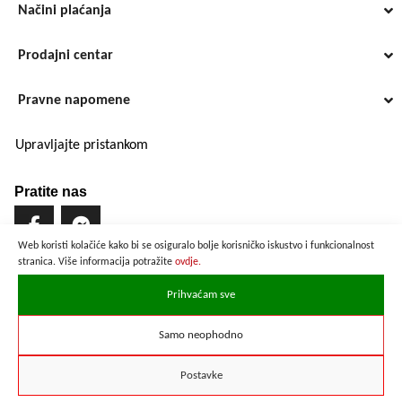
Načini plaćanja
Prodajni centar
Pravne napomene
Upravljajte pristankom
Pratite nas
Web koristi kolačiće kako bi se osiguralo bolje korisničko iskustvo i funkcionalnost
stranica. Više informacija potražite
ovdje.
Brzo i sigurno plaćanje
Prihvaćam sve
Samo neophodno
Prikazane cijene su preračunate po službenom tečaju u iznosu od
1 EUR = 7,53450 HRK
Postavke
Copyright © 2021 ZD elektropromet d.o.o.