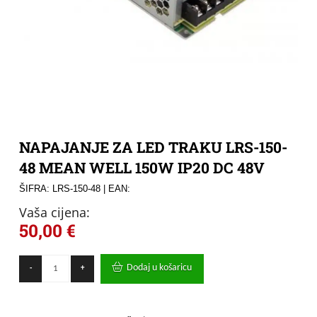
NAPAJANJE ZA LED TRAKU LRS-150-
48 MEAN WELL 150W IP20 DC 48V
ŠIFRA: LRS-150-48
| EAN:
Vaša cijena:
50,00
€
NAPAJANJE
Dodaj u košaricu
-
+
ZA
LED
TRAKU
LRS-