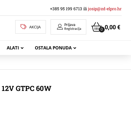
+385 95 199 6713 ili
josip@zd-elpro.hr
Prijava
0,00
€
AKCIJA
0
Registracija
ALATI
OSTALA PONUDA
MREŽNI LAN KABELI
 12V GTPC 60W
KOAKSIJALNI KABELI
TELEKOMUNIKACIJSKI KABELI
ZVUČNIČKI KABEL