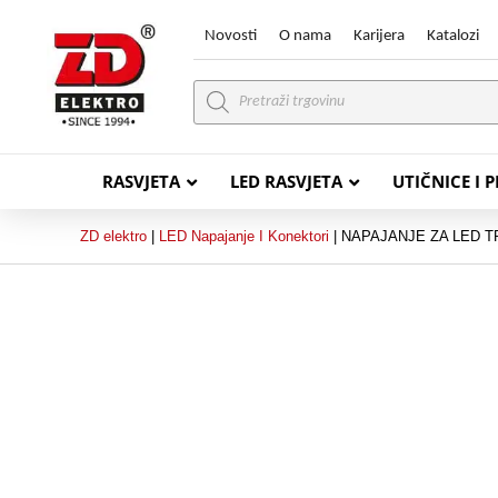
Novosti
O nama
Karijera
Katalozi
Products
search
RASVJETA
LED RASVJETA
UTIČNICE I 
ZD elektro
|
LED Napajanje I Konektori
|
NAPAJANJE ZA LED T
PVC VODIČI
PVC IN
H07V-K (P/F Vodič)
PP-
H07V-U (P Vodič)
PP-
PP/
PP/