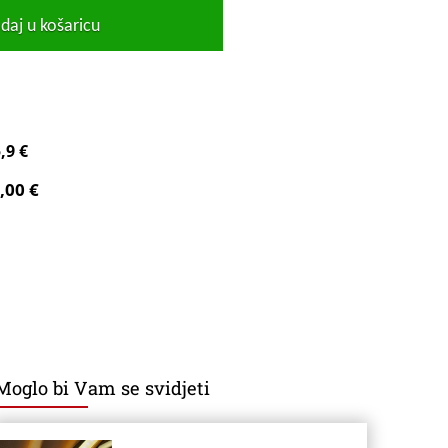
daj u košaricu
,9 €
,00 €
Moglo bi Vam se svidjeti