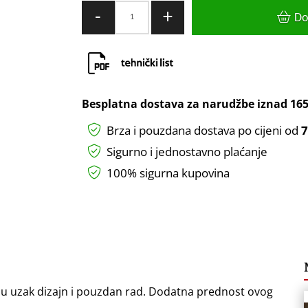
NAPAJANJE
-
+
Do
ZA
LED
TRAKU
12V
GTPC
Besplatna dostava za narudžbe iznad
165
60W
Brza i pouzdana dostava po cijeni od
7
količina
Sigurno i jednostavno plaćanje
100% sigurna kupovina
ju uzak dizajn i pouzdan rad. Dodatna prednost ovog