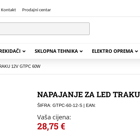
Kontakt
Prodajni centar
PREKIDAČI
SKLOPNA TEHNIKA
ELEKTRO OPREMA
RAKU 12V GTPC 60W
STALACIJSKI KABELI
ENERGETSKI KABELI
NAPAJANJE ZA LED TRAKU
Y (PGP
FG16OR
ŠIFRA: GTPC-60-12-S
| EAN:
Y (PGP, NYM)
NHXH FE180/E30
Vaša cijena:
J (H05VV-F)
NHXH FE180/E90
28,75
€
L (H03VV-F)
PP00 Podzemni Kabel
PP00-A