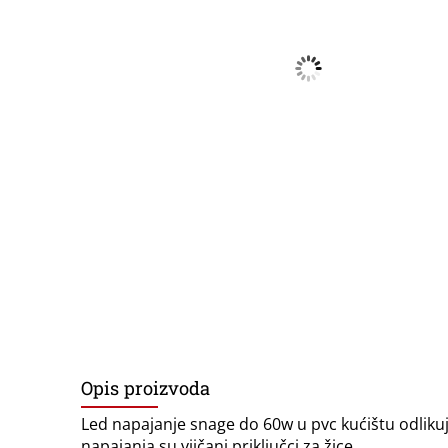
Opis proizvoda
Led napajanje snage do 60w u pvc kućištu odliku
napajanja su vijčani priključci za žice.