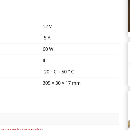
12 V
5 A.
60 W.
II
-20 ° C ÷ 50 ° C
305 × 30 × 17 mm