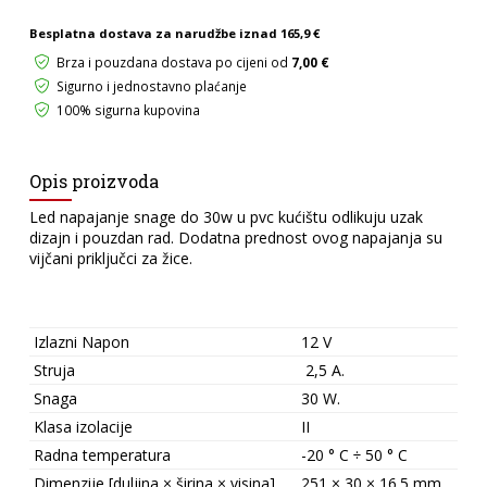
30W
količina
Besplatna dostava za narudžbe iznad
165,9 €
Brza i pouzdana dostava po cijeni od
7,00 €
Sigurno i jednostavno plaćanje
100% sigurna kupovina
Opis proizvoda
Led napajanje snage do 30w u pvc kućištu odlikuju uzak
dizajn i pouzdan rad. Dodatna prednost ovog napajanja su
vijčani priključci za žice.
Izlazni Napon
12 V
Struja
2,5 A.
Snaga
30 W.
Klasa izolacije
II
Radna temperatura
-20 ° C ÷ 50 ° C
Dimenzije [duljina × širina × visina]
251 × 30 × 16.5 mm