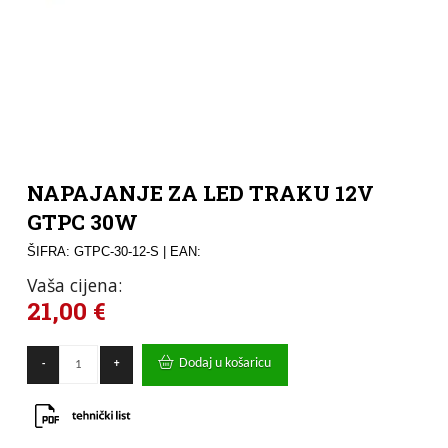
NAPAJANJE ZA LED TRAKU 12V
GTPC 30W
ŠIFRA: GTPC-30-12-S
| EAN:
Vaša cijena:
21,00
€
NAPAJANJE
Dodaj u košaricu
-
+
ZA
LED
TRAKU
12V
GTPC