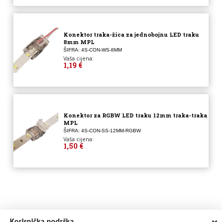
Konektor traka-žica za jednobojnu LED traku
8mm MPL
ŠIFRA: 4S-CON-WS-8MM
Vaša cijena:
1,19 €
Konektor za RGBW LED traku 12mm traka-traka
MPL
ŠIFRA: 4S-CON-SS-12MM-RGBW
Vaša cijena:
1,50 €