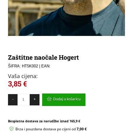
Zaštitne naočale Hogert
ŠIFRA: HT5K002
| EAN:
Vaša cijena:
3,85
€
Zaštitne
Dodaj u košaricu
-
+
naočale
Hogert
količina
Besplatna dostava za narudžbe iznad
165,9 €
Brza i pouzdana dostava po cijeni od
7,00 €