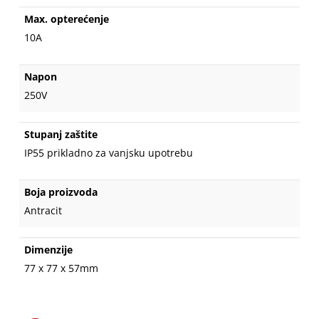
Max. opterećenje
10A
Napon
250V
Stupanj zaštite
IP55 prikladno za vanjsku upotrebu
Boja proizvoda
Antracit
Dimenzije
77 x 77 x 57mm