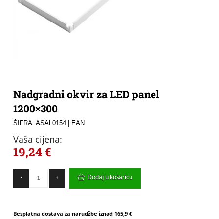
Nadgradni okvir za LED panel
1200×300
ŠIFRA: ASAL0154
| EAN:
Vaša cijena:
19,24
€
Nadgradni
Dodaj u košaricu
-
+
okvir
za
LED
panel
Besplatna dostava za narudžbe iznad
165,9 €
1200x300