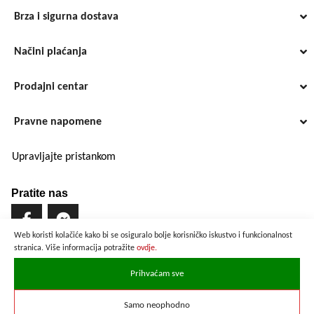
Brza i sigurna dostava
Načini plaćanja
Prodajni centar
Pravne napomene
Upravljajte pristankom
Pratite nas
Web koristi kolačiće kako bi se osiguralo bolje korisničko iskustvo i funkcionalnost
stranica. Više informacija potražite
ovdje.
Brzo i sigurno plaćanje
Prihvaćam sve
Samo neophodno
Prikazane cijene su preračunate po službenom tečaju u iznosu od