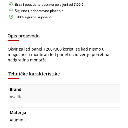
količina
Brza i pouzdana dostava po cijeni od
7,00 €
Sigurno i jednostavno plaćanje
100% sigurna kupovina
Opis proizvoda
Okvir za led panel 1200×300 koristi se kad nismo u
mogućnosti montirati led panel u zid već je potrebna
nadgradna montaža.
Tehničke karakteristike
Brand
Asalite
Materija
Aluminij