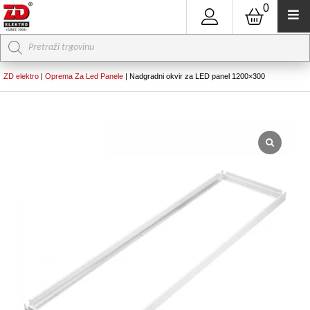
0
Products
search
ZD elektro
|
Oprema Za Led Panele
|
Nadgradni okvir za LED panel 1200×300