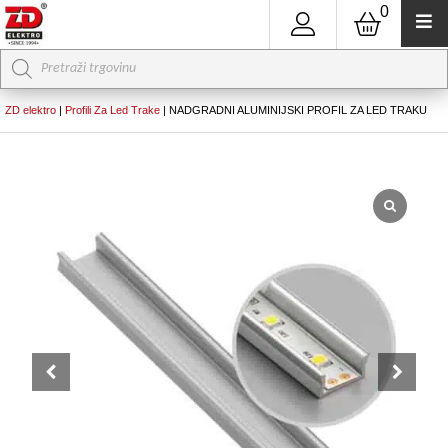
0
Products
search
ZD elektro
|
Profili Za Led Trake
|
NADGRADNI ALUMINIJSKI PROFIL ZA LED TRAKU