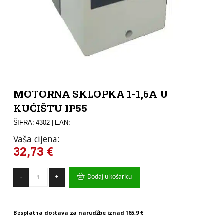
MOTORNA SKLOPKA 1-1,6A U
KUĆIŠTU IP55
ŠIFRA: 4302
| EAN:
Vaša cijena:
32,73
€
MOTORNA
Dodaj u košaricu
-
+
SKLOPKA
1-
1,6A
U
Besplatna dostava za narudžbe iznad
165,9 €
KUĆIŠTU