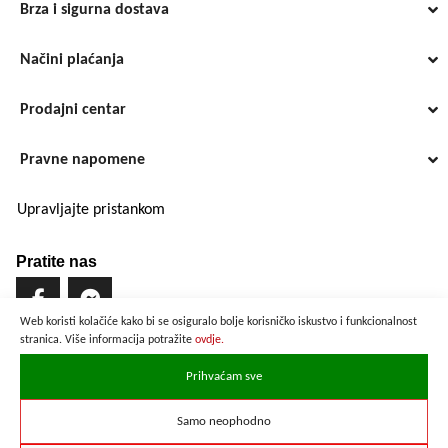
Brza i sigurna dostava
Načini plaćanja
Prodajni centar
Pravne napomene
Upravljajte pristankom
Pratite nas
Web koristi kolačiće kako bi se osiguralo bolje korisničko iskustvo i funkcionalnost
stranica. Više informacija potražite
ovdje.
Brzo i sigurno plaćanje
Prihvaćam sve
Samo neophodno
Prikazane cijene su preračunate po službenom tečaju u iznosu od
1 EUR = 7,53450 HRK