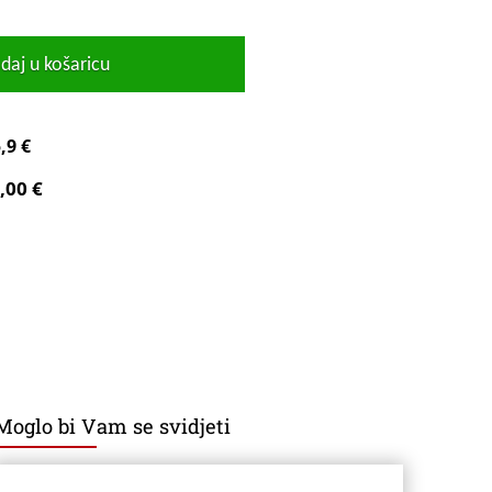
daj u košaricu
,9 €
,00 €
Moglo bi Vam se svidjeti