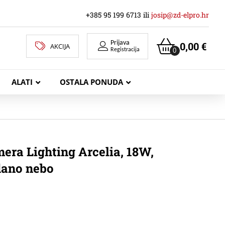
+385 95 199 6713 ili
josip@zd-elpro.hr
Prijava
0,00
€
AKCIJA
0
Registracija
ALATI
OSTALA PONUDA
MREŽNI LAN KABELI
ra Lighting Arcelia, 18W,
dano nebo
KOAKSIJALNI KABELI
TELEKOMUNIKACIJSKI KABELI
ZVUČNIČKI KABEL