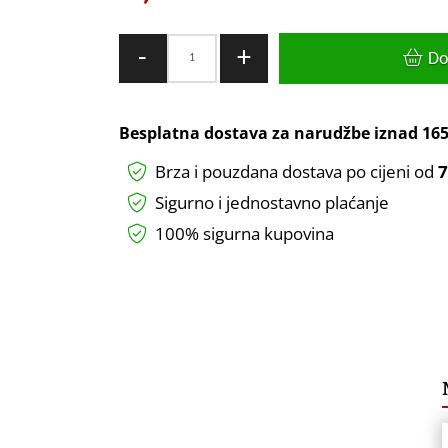
LUMERA
-
+
Do
LED
plafonjera
Lumera
Besplatna dostava za narudžbe iznad
165
Lighting
Brza i pouzdana dostava po cijeni od
7
Arcelia,
18W,
Sigurno i jednostavno plaćanje
4000K,
100% sigurna kupovina
promjer
35cm,
zvjezdano
nebo
količina