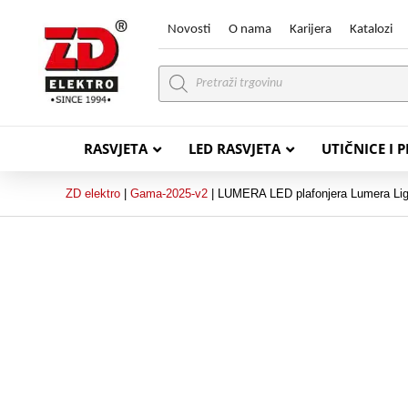
Novosti
O nama
Karijera
Katalozi
Products
search
RASVJETA
LED RASVJETA
UTIČNICE I 
ZD elektro
|
Gama-2025-v2
|
LUMERA LED plafonjera Lumera Ligh
PVC VODIČI
PVC IN
H07V-K (P/F Vodič)
PP-
H07V-U (P Vodič)
PP-
PP/
PP/