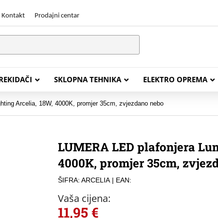
Kontakt
Prodajni centar
PREKIDAČI
SKLOPNA TEHNIKA
ELEKTRO OPREMA
ting Arcelia, 18W, 4000K, promjer 35cm, zvjezdano nebo
STALACIJSKI KABELI
ENERGETSKI KABELI
LUMERA LED plafonjera Lume
Y (PGP
FG16OR
4000K, promjer 35cm, zvjez
Y (PGP, NYM)
NHXH FE180/E30
ŠIFRA: ARCELIA
| EAN:
J (H05VV-F)
NHXH FE180/E90
Vaša cijena:
L (H03VV-F)
PP00 Podzemni Kabel
11,95
€
PP00-A