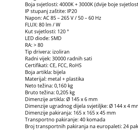
Boja svjetlosti: 4000K + 3000K (dvije boje svjetlost
IP stupanj zaštite: IP20
Napon: AC 85 – 265 V / 50 – 60 Hz
FLUX: 80 lm / W
Kut svjetlosti: 120 °
LED diode: SMD
RA: > 80
Tip drivera: izoliran
Radni vijek: 30000 radnih sati
Certifikati: CE, FCC, RoHS
Boja artikla: bijela
Materijal: metal + plastika
Neto težina: 0,160 kg
Bruto težina: 0,205 kg
Dimenzije artikla: Ø 145 x 6 mm
Dimenzije ugradnog dijela svjetiljke: Ø 144 x 4 
Dimenzije pakiranja: 165 x 165 x 45 mm
Transportno pakiranje: 40 komada
Broj transportnih pakiranja na europaleti: 24 pak