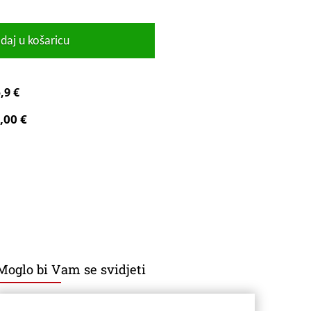
daj u košaricu
,9 €
,00 €
Moglo bi Vam se svidjeti