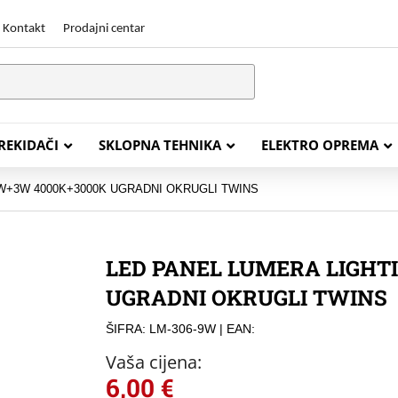
Kontakt
Prodajni centar
PREKIDAČI
SKLOPNA TEHNIKA
ELEKTRO OPREMA
W+3W 4000K+3000K UGRADNI OKRUGLI TWINS
STALACIJSKI KABELI
ENERGETSKI KABELI
LED PANEL LUMERA LIGHT
Y (PGP
FG16OR
UGRADNI OKRUGLI TWINS
Y (PGP, NYM)
NHXH FE180/E30
ŠIFRA: LM-306-9W
| EAN:
J (H05VV-F)
NHXH FE180/E90
Vaša cijena:
L (H03VV-F)
PP00 Podzemni Kabel
6,00
€
PP00-A