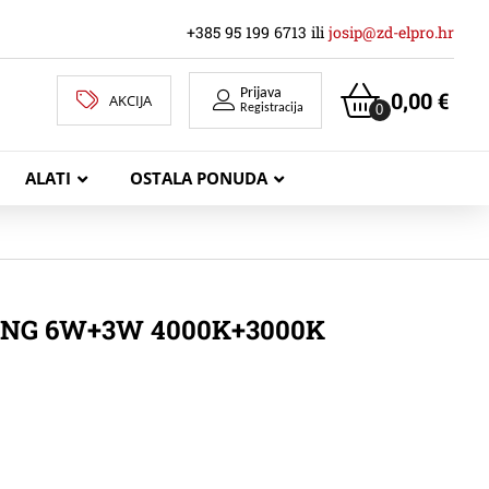
+385 95 199 6713 ili
josip@zd-elpro.hr
Prijava
0,00
€
AKCIJA
0
Registracija
ALATI
OSTALA PONUDA
MREŽNI LAN KABELI
ING 6W+3W 4000K+3000K
KOAKSIJALNI KABELI
TELEKOMUNIKACIJSKI KABELI
ZVUČNIČKI KABEL