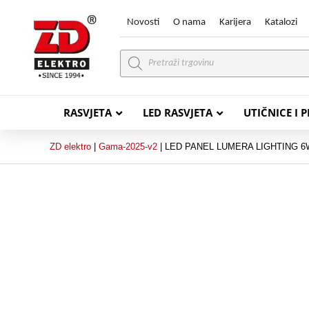
Novosti
O nama
Karijera
Katalozi
Products
search
RASVJETA
LED RASVJETA
UTIČNICE I 
ZD elektro
|
Gama-2025-v2
|
LED PANEL LUMERA LIGHTING 6
PVC VODIČI
PVC IN
H07V-K (P/F Vodič)
PP-
H07V-U (P Vodič)
PP-
PP/
PP/