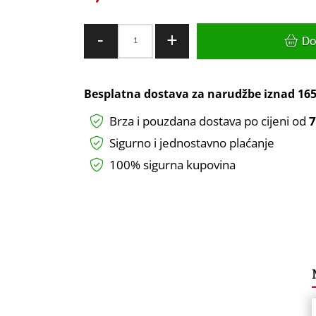
LED
-
+
Do
PANEL
LUMERA
LIGHTING
Besplatna dostava za narudžbe iznad
165
6W+3W
Brza i pouzdana dostava po cijeni od
7
4000K+3000K
UGRADNI
Sigurno i jednostavno plaćanje
OKRUGLI
100% sigurna kupovina
TWINS
količina