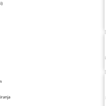
i)
mm
iranja