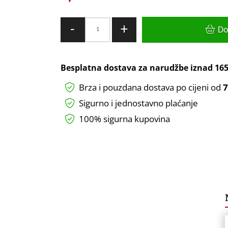
LED
-
+
Do
žarulja
Green
Tech
Besplatna dostava za narudžbe iznad
165
40W,
Brza i pouzdana dostava po cijeni od
7
6500K,
E27,
Sigurno i jednostavno plaćanje
T120,
100% sigurna kupovina
Flux:
2400
lm,
IP40,
Epistar
chip
-
BLX-
6180