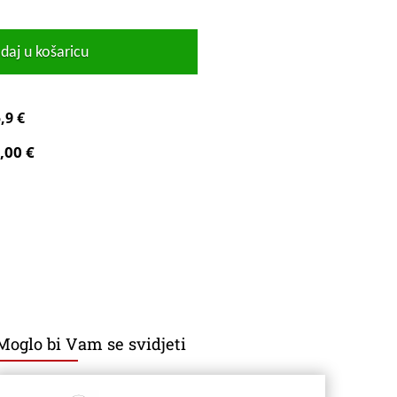
daj u košaricu
,9 €
,00 €
Moglo bi Vam se svidjeti