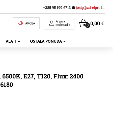
+385 95 199 6713 ili
josip@zd-elpro.hr
Prijava
0,00
€
AKCIJA
0
Registracija
ALATI
OSTALA PONUDA
MREŽNI LAN KABELI
 6500K, E27, T120, Flux: 2400
-6180
KOAKSIJALNI KABELI
TELEKOMUNIKACIJSKI KABELI
ZVUČNIČKI KABEL