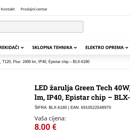
Kontakt
Prodajni centar
PREKIDAČI
SKLOPNA TEHNIKA
ELEKTRO OPREMA
 T120, Flux: 2400 lm, IP40, Epistar chip – BLX-6180
STALACIJSKI KABELI
ENERGETSKI KABELI
LED žarulja Green Tech 40W,
Y (PGP
FG16OR
lm, IP40, Epistar chip – BLX
Y (PGP, NYM)
NHXH FE180/E30
ŠIFRA: BLX-6180
| EAN: 6910522548970
J (H05VV-F)
NHXH FE180/E90
Vaša cijena:
L (H03VV-F)
PP00 Podzemni Kabel
8,00
€
PP00-A