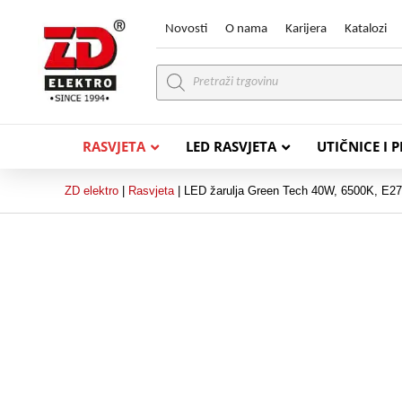
Novosti
O nama
Karijera
Katalozi
Products
search
RASVJETA
LED RASVJETA
UTIČNICE I 
ZD elektro
|
Rasvjeta
|
LED žarulja Green Tech 40W, 6500K, E27,
PVC VODIČI
PVC IN
H07V-K (P/F Vodič)
PP-
H07V-U (P Vodič)
PP-
PP/
PP/