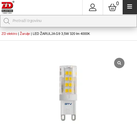
0
Products
search
ZD elektro
|
Žarulje
|
LED ŽARULJA G9 3,5W 320 lm 4000K