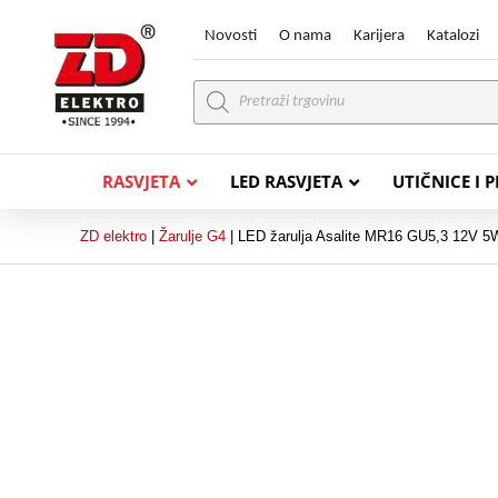
Novosti
O nama
Karijera
Katalozi
Products
search
RASVJETA
LED RASVJETA
UTIČNICE I 
ZD elektro
|
Žarulje G4
|
LED žarulja Asalite MR16 GU5,3 12V 
PVC VODIČI
PVC IN
H07V-K (P/F Vodič)
PP-
H07V-U (P Vodič)
PP-
PP/
PP/