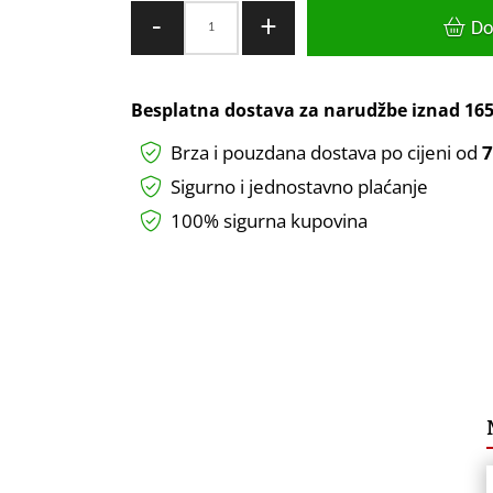
LED
-
+
Do
žarulja
Asalite
MR16
Besplatna dostava za narudžbe iznad
165
GU5,3
Brza i pouzdana dostava po cijeni od
7
12V
5W
Sigurno i jednostavno plaćanje
3000K
100% sigurna kupovina
količina