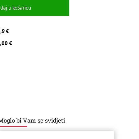
daj u košaricu
,9 €
,00 €
Moglo bi Vam se svidjeti