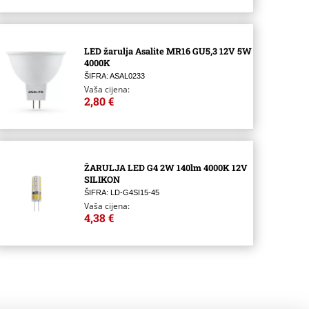
LED žarulja Asalite MR16 GU5,3 12V 5W
4000K
ŠIFRA: ASAL0233
Vaša cijena:
2,80 €
ŽARULJA LED G4 2W 140lm 4000K 12V
SILIKON
ŠIFRA: LD-G4SI15-45
Vaša cijena:
4,38 €