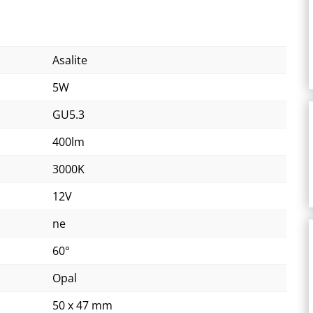
Asalite
5W
GU5.3
400lm
3000K
12V
ne
60°
Opal
50 x 47 mm