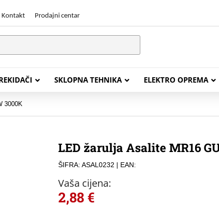
Kontakt
Prodajni centar
PREKIDAČI
SKLOPNA TEHNIKA
ELEKTRO OPREMA
5W 3000K
STALACIJSKI KABELI
ENERGETSKI KABELI
LED žarulja Asalite MR16 G
Y (PGP
FG16OR
ŠIFRA: ASAL0232
| EAN:
Y (PGP, NYM)
NHXH FE180/E30
Vaša cijena:
J (H05VV-F)
NHXH FE180/E90
2,88
€
L (H03VV-F)
PP00 Podzemni Kabel
PP00-A