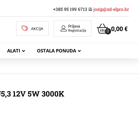
+385 95 199 6713 ili
josip@zd-elpro.hr
Prijava
0,00
€
AKCIJA
0
Registracija
ALATI
OSTALA PONUDA
MREŽNI LAN KABELI
U5,3 12V 5W 3000K
KOAKSIJALNI KABELI
TELEKOMUNIKACIJSKI KABELI
ZVUČNIČKI KABEL