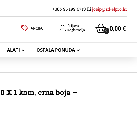
+385 95 199 6713 ili
josip@zd-elpro.hr
Prijava
0,00
€
AKCIJA
0
Registracija
ALATI
OSTALA PONUDA
MREŽNI LAN KABELI
0 X 1 kom, crna boja –
KOAKSIJALNI KABELI
TELEKOMUNIKACIJSKI KABELI
ZVUČNIČKI KABEL