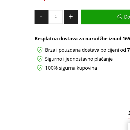
LED
-
+
Do
visilica
Green
Tech,
Besplatna dostava za narudžbe iznad
165
GU10
Brza i pouzdana dostava po cijeni od
7
X
1
Sigurno i jednostavno plaćanje
kom,
100% sigurna kupovina
crna
boja
-
MERCURY-
BLACK
količina