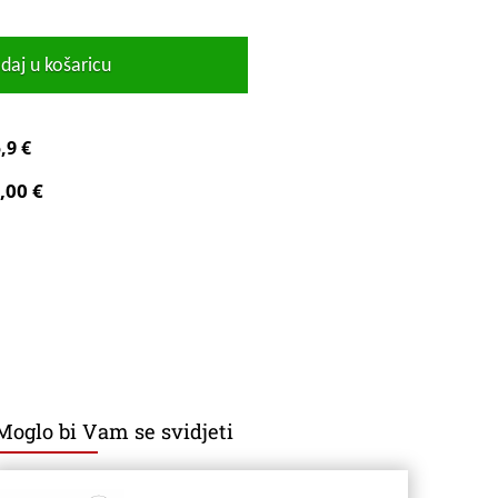
daj u košaricu
,9 €
,00 €
Moglo bi Vam se svidjeti