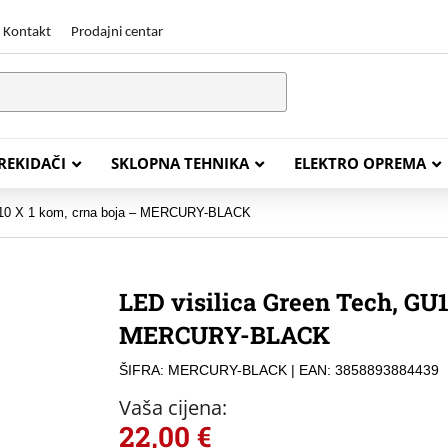
Kontakt
Prodajni centar
PREKIDAČI
SKLOPNA TEHNIKA
ELEKTRO OPREMA
GU10 X 1 kom, crna boja – MERCURY-BLACK
STALACIJSKI KABELI
ENERGETSKI KABELI
LED visilica Green Tech, GU1
Y (PGP
FG16OR
MERCURY-BLACK
Y (PGP, NYM)
NHXH FE180/E30
ŠIFRA: MERCURY-BLACK
| EAN: 3858893884439
J (H05VV-F)
NHXH FE180/E90
Vaša cijena:
L (H03VV-F)
PP00 Podzemni Kabel
22,00
€
PP00-A