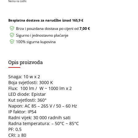
Nema na zalihi
Besplatna dostava za narudžbe iznad
165,9 €
Brza i pouzdana dostava po cijeni od
7,00 €
Sigurno i jednostavno plaćanje
100% sigurna kupovina
Opis proizvoda
Snaga: 10 w x 2
Boja svjetlosti: 3000 K
Flux: 100 lm / W ~ 1000 lm x 2
LED diode: Epistar
Kut svjetlosti: 360°
Napon: AC 85 – 265 V / 50 – 60 Hz
IP faktor: IP54
Radni vijek: 30 000 radnih sati
Radna temperatura: – 50°C ~ 85°C
PF: 0,5
CRI: ≥ 80