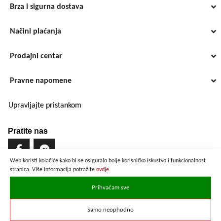
Brza i sigurna dostava
Načini plaćanja
Prodajni centar
Pravne napomene
Upravljajte pristankom
Pratite nas
Web koristi kolačiće kako bi se osiguralo bolje korisničko iskustvo i funkcionalnost
stranica. Više informacija potražite
ovdje.
Brzo i sigurno plaćanje
Prihvaćam sve
Samo neophodno
Prikazane cijene su preračunate po službenom tečaju u iznosu od