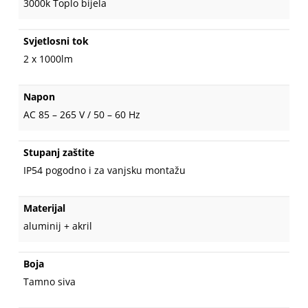
3000k Toplo bijela
Svjetlosni tok
2 x 1000lm
Napon
AC 85 – 265 V / 50 – 60 Hz
Stupanj zaštite
IP54 pogodno i za vanjsku montažu
Materijal
aluminij + akril
Boja
Tamno siva