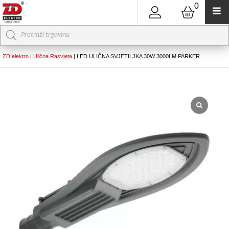
0
Products
search
ZD elektro
|
Ulična Rasvjeta
|
LED ULIČNA SVJETILJKA 30W 3000LM PARKER