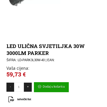
LED ULIČNA SVJETILJKA 30W
3000LM PARKER
ŠIFRA: LD-PARK3L30W-40
| EAN:
Vaša cijena:
59,73
€
LED
Dodaj u košaricu
-
+
ULIČNA
SVJETILJKA
30W
3000LM
PARKER