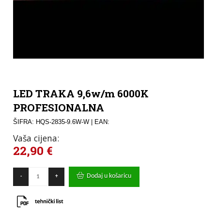
LED TRAKA 9,6w/m 6000K
PROFESIONALNA
ŠIFRA: HQS-2835-9.6W-W
| EAN:
Vaša cijena:
22,90
€
LED
Dodaj u košaricu
-
+
TRAKA
9,6w/m
6000K
PROFESIONALNA
količina