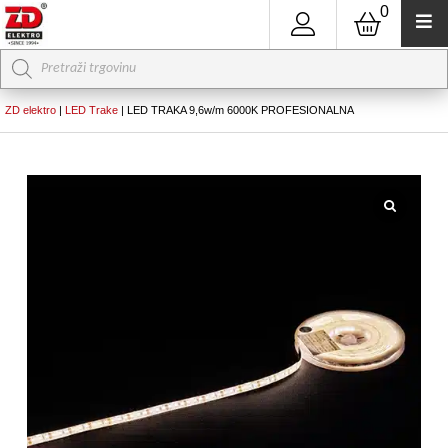
0
Products
search
ZD elektro
|
LED Trake
|
LED TRAKA 9,6w/m 6000K PROFESIONALNA