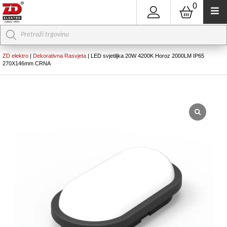
0
Products
search
ZD elektro
|
Dekorativna Rasvjeta
|
LED svjetiljka 20W 4200K Horoz 2000LM IP65
270X146mm CRNA