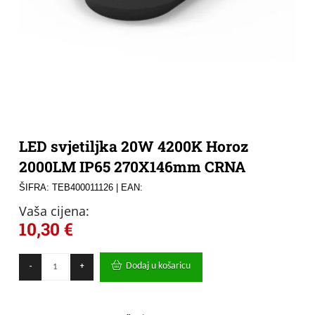
LED svjetiljka 20W 4200K Horoz
2000LM IP65 270X146mm CRNA
ŠIFRA: TEB400011126
| EAN:
Vaša cijena:
10,30
€
LED
Dodaj u košaricu
-
+
svjetiljka
20W
4200K
Horoz