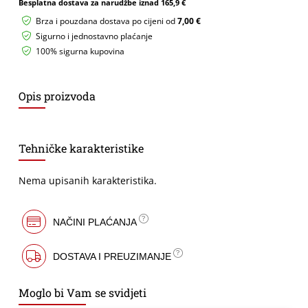
Besplatna dostava za narudžbe iznad
165,9 €
2000LM
IP65
Brza i pouzdana dostava po cijeni od
7,00 €
270X146mm
Sigurno i jednostavno plaćanje
CRNA
100% sigurna kupovina
količina
Opis proizvoda
Tehničke karakteristike
Nema upisanih karakteristika.
NAČINI PLAĆANJA
DOSTAVA I PREUZIMANJE
Moglo bi Vam se svidjeti