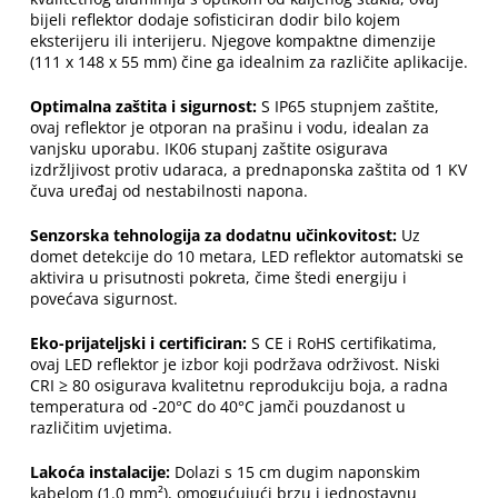
bijeli reflektor dodaje sofisticiran dodir bilo kojem
eksterijeru ili interijeru. Njegove kompaktne dimenzije
(111 x 148 x 55 mm) čine ga idealnim za različite aplikacije.
Optimalna zaštita i sigurnost:
S IP65 stupnjem zaštite,
ovaj reflektor je otporan na prašinu i vodu, idealan za
vanjsku uporabu. IK06 stupanj zaštite osigurava
izdržljivost protiv udaraca, a prednaponska zaštita od 1 KV
čuva uređaj od nestabilnosti napona.
Senzorska tehnologija za dodatnu učinkovitost:
Uz
domet detekcije do 10 metara, LED reflektor automatski se
aktivira u prisutnosti pokreta, čime štedi energiju i
povećava sigurnost.
Eko-prijateljski i certificiran:
S CE i RoHS certifikatima,
ovaj LED reflektor je izbor koji podržava održivost. Niski
CRI ≥ 80 osigurava kvalitetnu reprodukciju boja, a radna
temperatura od -20°C do 40°C jamči pouzdanost u
različitim uvjetima.
Lakoća instalacije:
Dolazi s 15 cm dugim naponskim
kabelom (1.0 mm²), omogućujući brzu i jednostavnu