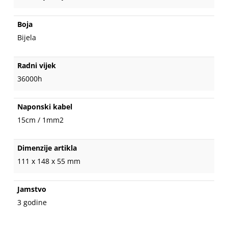
Boja
Bijela
Radni vijek
36000h
Naponski kabel
15cm / 1mm2
Dimenzije artikla
111 x 148 x 55 mm
Jamstvo
3 godine