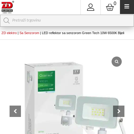
0
Products
search
ZD elektro
|
Sa Senzorom
|
LED reflektor sa senzorom Green Tech 10W 6500K Bijeli