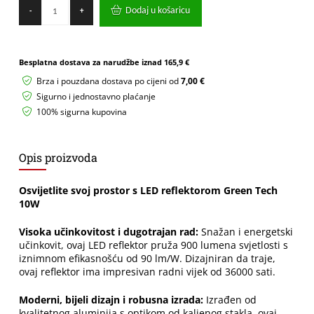
LED
Dodaj u košaricu
-
+
reflektor
sa
senzorom
Green
Besplatna dostava za narudžbe iznad
165,9 €
Tech
10W
Brza i pouzdana dostava po cijeni od
7,00 €
6500K
Sigurno i jednostavno plaćanje
Bijeli
100% sigurna kupovina
količina
Opis proizvoda
Osvijetlite svoj prostor s LED reflektorom Green Tech
10W
Visoka učinkovitost i dugotrajan rad:
Snažan i energetski
učinkovit, ovaj LED reflektor pruža 900 lumena svjetlosti s
iznimnom efikasnošću od 90 lm/W. Dizajniran da traje,
ovaj reflektor ima impresivan radni vijek od 36000 sati.
Moderni, bijeli dizajn i robusna izrada:
Izrađen od
kvalitetnog aluminija s optikom od kaljenog stakla, ovaj