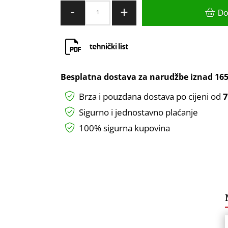
LED
-
+
Do
PANEL
ORIS
13W
UGRADBENI
3000K
Besplatna dostava za narudžbe iznad
165
količina
Brza i pouzdana dostava po cijeni od
7
Sigurno i jednostavno plaćanje
100% sigurna kupovina