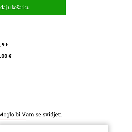
daj u košaricu
,9 €
,00 €
Moglo bi Vam se svidjeti