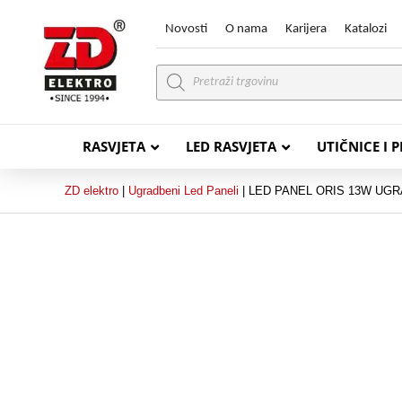
Novosti
O nama
Karijera
Katalozi
Products
search
RASVJETA
LED RASVJETA
UTIČNICE I 
ZD elektro
|
Ugradbeni Led Paneli
|
LED PANEL ORIS 13W UGR
PVC VODIČI
PVC IN
H07V-K (P/F Vodič)
PP-
H07V-U (P Vodič)
PP-
PP/
PP/