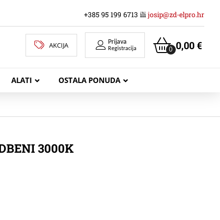
+385 95 199 6713 ili
josip@zd-elpro.hr
Prijava
0,00
€
AKCIJA
0
Registracija
ALATI
OSTALA PONUDA
MREŽNI LAN KABELI
DBENI 3000K
KOAKSIJALNI KABELI
TELEKOMUNIKACIJSKI KABELI
ZVUČNIČKI KABEL