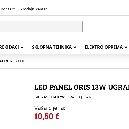
Kontakt
Prodajni centar
PREKIDAČI
SKLOPNA TEHNIKA
ELEKTRO OPREMA
ADBENI 3000K
STALACIJSKI KABELI
ENERGETSKI KABELI
LED PANEL ORIS 13W UGRA
Y (PGP
FG16OR
ŠIFRA: LD-ORW13W-CB
| EAN:
Y (PGP, NYM)
NHXH FE180/E30
Vaša cijena:
J (H05VV-F)
NHXH FE180/E90
10,50
€
L (H03VV-F)
PP00 Podzemni Kabel
PP00-A