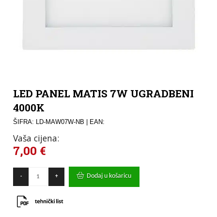
LED PANEL MATIS 7W UGRADBENI
4000K
ŠIFRA: LD-MAW07W-NB
| EAN:
Vaša cijena:
7,00
€
LED
Dodaj u košaricu
-
+
PANEL
MATIS
7W
UGRADBENI
4000K