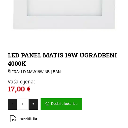
LED PANEL MATIS 19W UGRADBENI
4000K
ŠIFRA: LD-MAW19W-NB
| EAN:
Vaša cijena:
17,00
€
LED
Dodaj u košaricu
-
+
PANEL
MATIS
19W
UGRADBENI
4000K