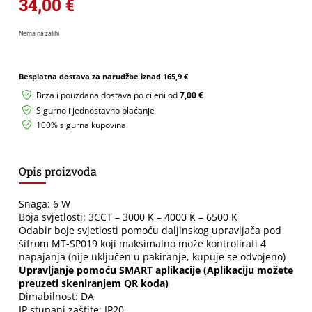
34,00
€
Nema na zalihi
Besplatna dostava za narudžbe iznad
165,9 €
Brza i pouzdana dostava po cijeni od
7,00 €
Sigurno i jednostavno plaćanje
100% sigurna kupovina
Opis proizvoda
Snaga: 6 W
Boja svjetlosti: 3CCT – 3000 K – 4000 K – 6500 K
Odabir boje svjetlosti pomoću daljinskog upravljača pod
šifrom MT-SP019 koji maksimalno može kontrolirati 4
napajanja (nije uključen u pakiranje, kupuje se odvojeno)
U
pravljanje pomoću SMART aplikacije (Aplikaciju možete
preuzeti skeniranjem QR koda)
Dimabilnost: DA
IP stupanj zaštite: IP20