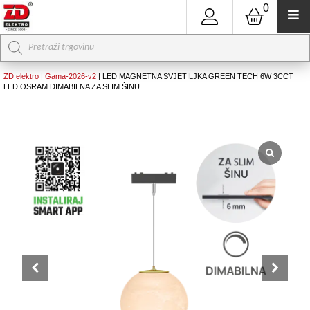
0
Products
search
ZD elektro
|
Gama-2026-v2
|
LED MAGNETNA SVJETILJKA GREEN TECH 6W 3CCT
LED OSRAM DIMABILNA ZA SLIM ŠINU