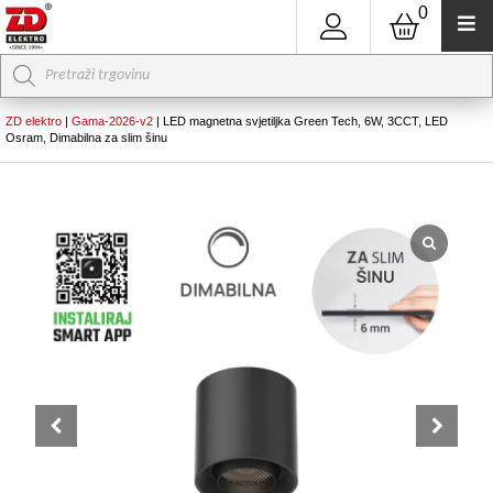
0
Products
search
ZD elektro
|
Gama-2026-v2
|
LED magnetna svjetiljka Green Tech, 6W, 3CCT, LED
Osram, Dimabilna za slim šinu