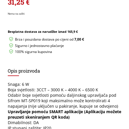
31,25
€
Nema na zalihi
Besplatna dostava za narudžbe iznad
165,9 €
Brza i pouzdana dostava po cijeni od
7,00 €
Sigurno i jednostavno plaćanje
100% sigurna kupovina
Opis proizvoda
Snaga: 6 W
Boja svjetlosti: 3CCT – 3000 K – 4000 K – 6500 K
Odabir boje svjetlosti pomoću daljinskog upravljača pod
šifrom MT-SP019 koji maksimalno može kontrolirati 4
napajanja (nije uključen u pakiranje, kupuje se odvojeno)
U
pravljanje pomoću SMART aplikacije (Aplikaciju možete
preuzeti skeniranjem QR koda)
Dimabilnost: DA
IP stupanj zaštite: IP20