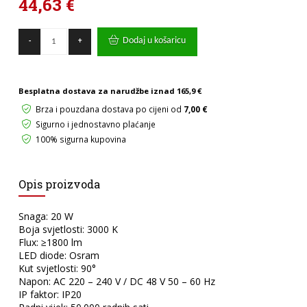
44,63
€
LED
Dodaj u košaricu
-
+
MAGNETNA
ŠINSKI
REFLEKTOR
GREEN
Besplatna dostava za narudžbe iznad
165,9 €
TECH
20W
Brza i pouzdana dostava po cijeni od
7,00 €
3000K
Sigurno i jednostavno plaćanje
OSRAM
100% sigurna kupovina
CRNA
BOJA
količina
Opis proizvoda
Snaga: 20 W
Boja svjetlosti: 3000 K
Flux: ≥1800 lm
LED diode: Osram
Kut svjetlosti: 90°
Napon: AC 220 – 240 V / DC 48 V 50 – 60 Hz
IP faktor: IP20