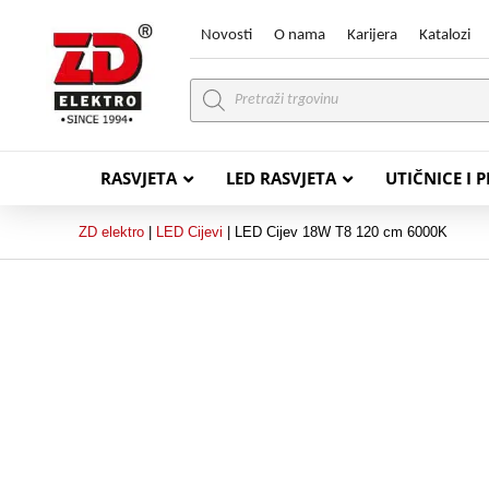
Novosti
O nama
Karijera
Katalozi
Products
search
RASVJETA
LED RASVJETA
UTIČNICE I 
ZD elektro
|
LED Cijevi
|
LED Cijev 18W T8 120 cm 6000K
PVC VODIČI
PVC IN
H07V-K (P/F Vodič)
PP-
H07V-U (P Vodič)
PP-
PP/
PP/