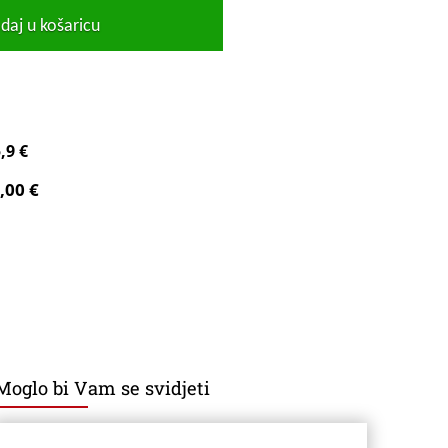
daj u košaricu
,9 €
,00 €
Moglo bi Vam se svidjeti