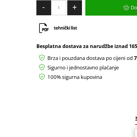
LED
-
+
Do
Cijev
18W
T8
120
cm
Besplatna dostava za narudžbe iznad
165
6000K
Brza i pouzdana dostava po cijeni od
7
količina
Sigurno i jednostavno plaćanje
100% sigurna kupovina