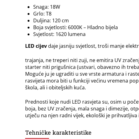
Snaga: 18W
Grlo: T8
Duljina: 120 cm
Boja svjetlosti: 6000K – Hladno bijela
Svjetlost: 1620 lumena
LED cijev
daje jasniju svjetlost, troši manje elektr
trajanja, ne treperi niti zuji, ne emitira UV zračen
starter niti prigušnica (ustvari, obavezno ih treb
Moguće ju je ugraditi u sve vrste armatura i rast
rasvijeta mora biti u funkciji većinu vremena poput
škola, ali i obiteljskih kuća.
Prednosti koje nudi LED rasvjeta su, osim u počet
boja, bez UV zračenja, mala snaga i dimezije, otp
utječu na njen radni vijek, ekološki je prihvatljiva 
Tehničke karakteristike