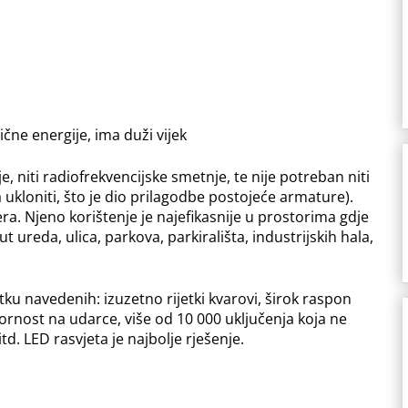
ične energije, ima duži vijek
je, niti radiofrekvencijske smetnje, te nije potreban niti
a ukloniti, što je dio prilagodbe postojeće armature).
era. Njeno korištenje je najefikasnije u prostorima gdje
 ureda, ulica, parkova, parkirališta, industrijskih hala,
ku navedenih: izuzetno rijetki kvarovi, širok raspon
ornost na udarce, više od 10 000 uključenja koja ne
itd. LED rasvjeta je najbolje rješenje.