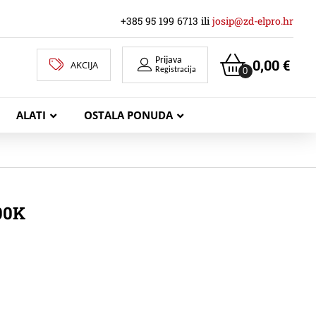
+385 95 199 6713 ili
josip@zd-elpro.hr
Prijava
0,00
€
AKCIJA
0
Registracija
ALATI
OSTALA PONUDA
MREŽNI LAN KABELI
00K
KOAKSIJALNI KABELI
TELEKOMUNIKACIJSKI KABELI
ZVUČNIČKI KABEL