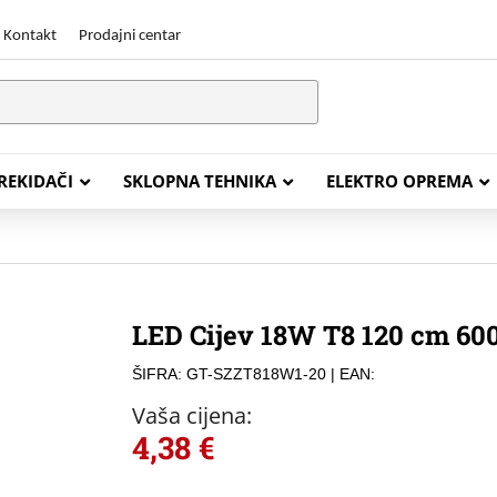
Kontakt
Prodajni centar
PREKIDAČI
SKLOPNA TEHNIKA
ELEKTRO OPREMA
STALACIJSKI KABELI
ENERGETSKI KABELI
LED Cijev 18W T8 120 cm 60
Y (PGP
FG16OR
ŠIFRA: GT-SZZT818W1-20
| EAN:
Y (PGP, NYM)
NHXH FE180/E30
Vaša cijena:
J (H05VV-F)
NHXH FE180/E90
4,38
€
L (H03VV-F)
PP00 Podzemni Kabel
PP00-A